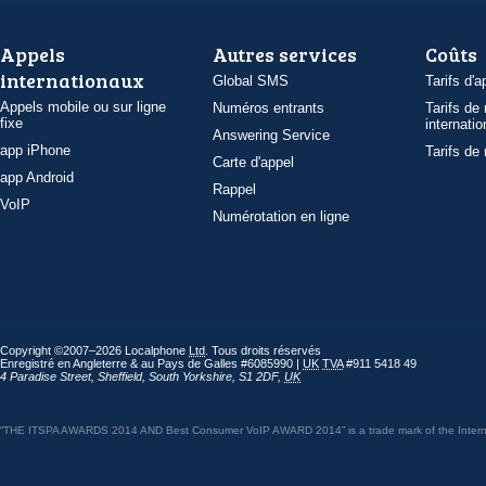
Appels
Autres services
Coûts
internationaux
Global SMS
Tarifs d'a
Appels mobile ou sur ligne
Numéros entrants
Tarifs de
fixe
internatio
Answering Service
app iPhone
Tarifs de
Carte d'appel
app Android
Rappel
VoIP
Numérotation en ligne
Copyright ©2007–2026 Localphone
Ltd
. Tous droits réservés
Enregistré en Angleterre & au Pays de Galles #6085990 |
UK
TVA
#911 5418 49
4 Paradise Street
,
Sheffield
,
South Yorkshire
,
S1 2DF
,
UK
“THE ITSPA AWARDS 2014 AND Best Consumer VoIP AWARD 2014” is a trade mark of the Internet 