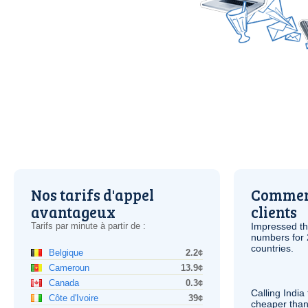
Nos tarifs d'appel
Comment
avantageux
clients
Tarifs par minute à partir de :
Impressed th
numbers for 
countries.
Belgique
2.2¢
Cameroun
13.9¢
Canada
0.3¢
Calling India
Côte d'Ivoire
39¢
cheaper than