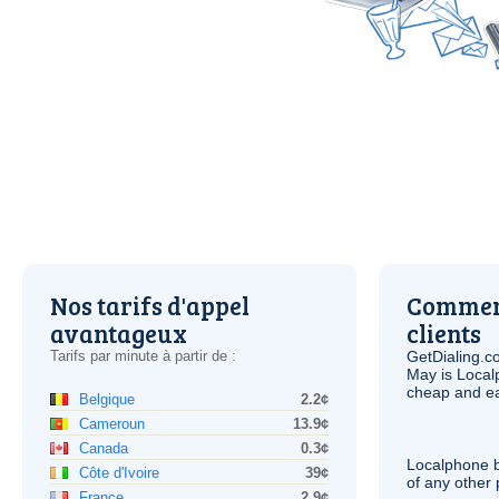
Nos tarifs d'appel
Comment
avantageux
clients
Tarifs par minute à partir de :
GetDialing.c
May is Local
cheap and e
Belgique
2.2¢
Cameroun
13.9¢
Canada
0.3¢
Localphone b
Côte d'Ivoire
39¢
of any other
France
2.9¢