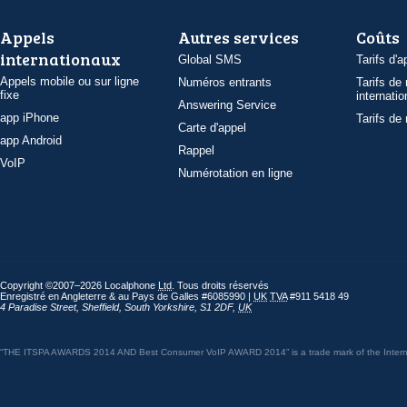
Appels
Autres services
Coûts
internationaux
Global SMS
Tarifs d'a
Appels mobile ou sur ligne
Numéros entrants
Tarifs de
fixe
internatio
Answering Service
app iPhone
Tarifs de
Carte d'appel
app Android
Rappel
VoIP
Numérotation en ligne
Copyright ©2007–2026 Localphone
Ltd
. Tous droits réservés
Enregistré en Angleterre & au Pays de Galles #6085990 |
UK
TVA
#911 5418 49
4 Paradise Street
,
Sheffield
,
South Yorkshire
,
S1 2DF
,
UK
“THE ITSPA AWARDS 2014 AND Best Consumer VoIP AWARD 2014” is a trade mark of the Internet 