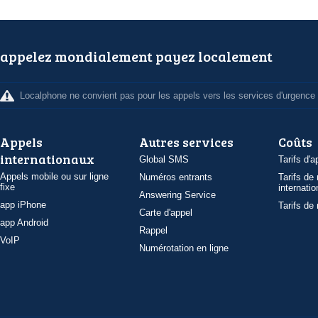
appelez mondialement payez localement
Localphone ne convient pas pour les appels vers les services d'urgence
Appels
Autres services
Coûts
internationaux
Global SMS
Tarifs d'a
Appels mobile ou sur ligne
Numéros entrants
Tarifs de
fixe
internatio
Answering Service
app iPhone
Tarifs de
Carte d'appel
app Android
Rappel
VoIP
Numérotation en ligne