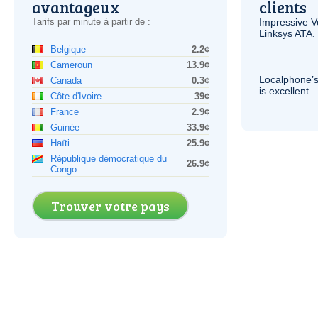
avantageux
clients
Tarifs par minute à partir de :
Impressive
V
Linksys
ATA
.
Belgique
2.2¢
Cameroun
13.9¢
Localphone’s
Canada
0.3¢
is excellent.
Côte d'Ivoire
39¢
France
2.9¢
Guinée
33.9¢
Haïti
25.9¢
République démocratique du
26.9¢
Congo
Trouver votre pays