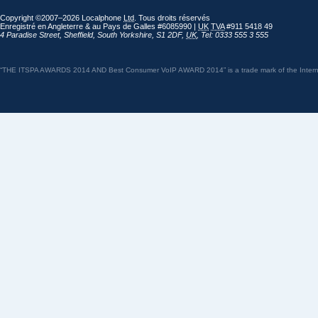
Copyright ©2007–2026 Localphone
Ltd
. Tous droits réservés
Enregistré en Angleterre & au Pays de Galles #6085990 |
UK
TVA
#911 5418 49
4 Paradise Street
,
Sheffield
,
South Yorkshire
,
S1 2DF
,
UK
,
Tel: 0333 555 3 555
“THE ITSPA AWARDS 2014 AND Best Consumer VoIP AWARD 2014” is a trade mark of the Internet 