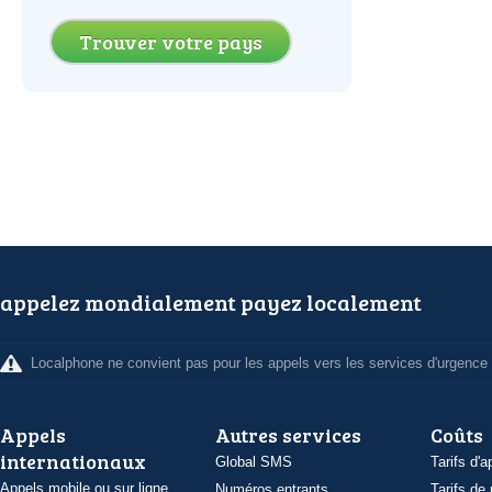
Trouver votre pays
appelez mondialement payez localement
Localphone ne convient pas pour les appels vers les services d'urgence
Appels
Autres services
Coûts
internationaux
Global SMS
Tarifs d'a
Appels mobile ou sur ligne
Numéros entrants
Tarifs de