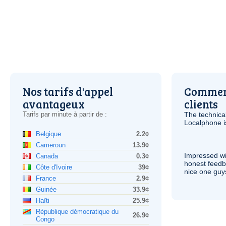
Nos tarifs d'appel
Comment
avantageux
clients
Tarifs par minute à partir de :
The technica
Localphone 
Belgique
2.2¢
Cameroun
13.9¢
Impressed wi
Canada
0.3¢
honest feedb
Côte d'Ivoire
39¢
nice one guy
France
2.9¢
Guinée
33.9¢
Haïti
25.9¢
République démocratique du
26.9¢
Congo