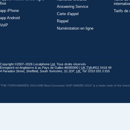
fixe
internatio
Answering Service
app iPhone
Tarifs de
Carte d'appel
app Android
Rappel
VoIP
Numérotation en ligne
Copyright ©2007–2026 Localphone
Ltd
. Tous droits réservés
Enregistré en Angleterre & au Pays de Galles #6085990 |
UK
TVA
#911 5418 49
4 Paradise Street
,
Sheffield
,
South Yorkshire
,
S1 2DF
,
UK
,
Tel: 0333 555 3 555
“THE ITSPA AWARDS 2014 AND Best Consumer VoIP AWARD 2014” is a trade mark of the Internet 