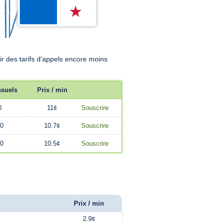
 des tarifs d'appels encore moins
nsuels
Prix / min
0
11¢
Souscrire
0
10.7¢
Souscrire
0
10.5¢
Souscrire
Prix / min
2.9¢