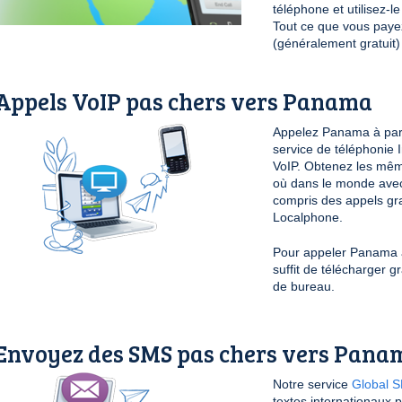
téléphone et utilisez-
Tout ce que vous payez 
(généralement gratuit)
Appels VoIP pas chers vers Panama
Appelez Panama à parti
service de téléphonie 
VoIP. Obtenez les mêm
où dans le monde avec
compris des appels grat
Localphone.
Pour appeler Panama à 
suffit de télécharger 
de bureau.
Envoyez des SMS pas chers vers Pana
Notre service
Global 
textes internationaux