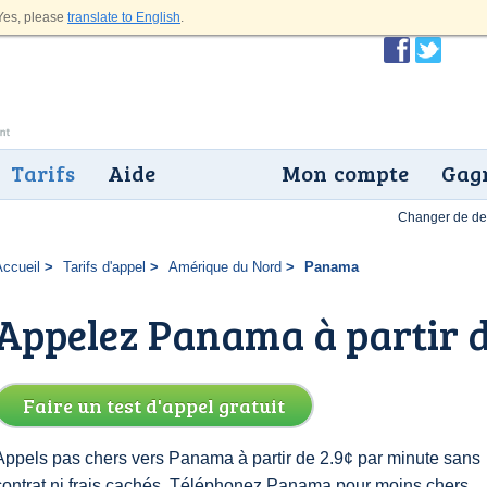
es, please
translate to English
.
Tarifs
Aide
Mon compte
Gagn
Changer de dev
Accueil
Tarifs d'appel
Amérique du Nord
Panama
Appelez Panama à partir d
Faire un test d'appel gratuit
Appels pas chers vers Panama à partir de 2.9¢ par minute sans
contrat ni frais cachés. Téléphonez Panama pour moins chers