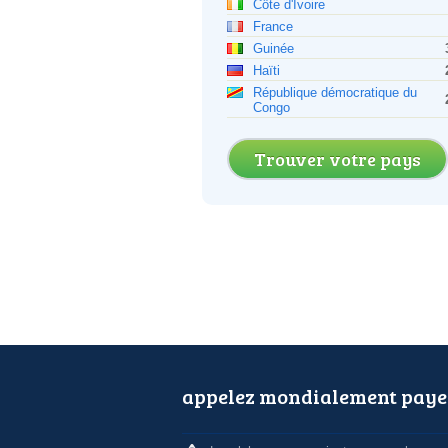
Côte d'Ivoire
France
Guinée
Haïti
République démocratique du
Congo
Trouver votre pays
appelez mondialement paye