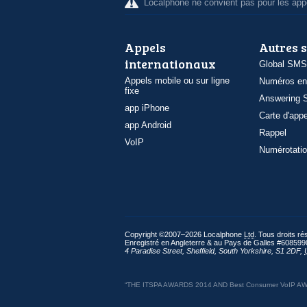
Localphone ne convient pas pour les appe
Appels
Autres 
internationaux
Global SMS
Appels mobile ou sur ligne
Numéros en
fixe
Answering S
app iPhone
Carte d'appe
app Android
Rappel
VoIP
Numérotatio
Copyright ©2007–2026 Localphone
Ltd
. Tous droits r
Enregistré en Angleterre & au Pays de Galles #608599
4 Paradise Street
,
Sheffield
,
South Yorkshire
,
S1 2DF
,
“THE ITSPA AWARDS 2014 AND Best Consumer VoIP AWARD 2