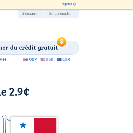
rejeter
S'inscrire
Se connecter
er du crédit gratuit
ise :
GBP
USD
EUR
e 2.9¢