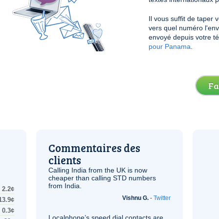
Il vous suffit de taper
vers quel numéro l'envo
envoyé depuis votre t
pour Panama
.
Fa
Commentaires des
clients
Calling India from the
UK
is now
cheaper than calling STD numbers
from India.
2.2¢
Vishnu G.
-
Twitter
13.9¢
0.3¢
Localphone’s speed dial contacts are