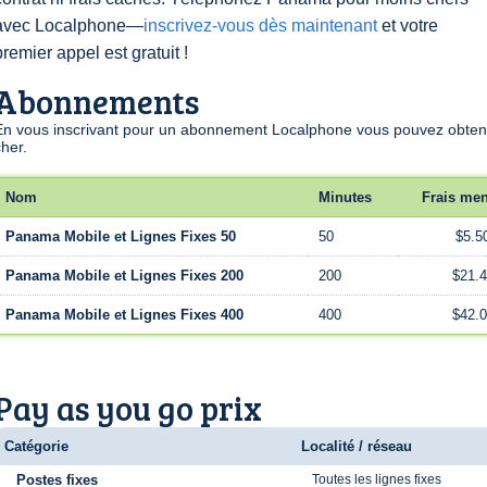
avec Localphone—
inscrivez-vous dès maintenant
et votre
premier appel est gratuit !
Abonnements
En vous inscrivant pour un abonnement Localphone vous pouvez obtenir
cher.
Nom
Minutes
Frais me
Panama Mobile et Lignes Fixes 50
50
$5.5
Panama Mobile et Lignes Fixes 200
200
$21.4
Panama Mobile et Lignes Fixes 400
400
$42.0
Pay as you go prix
Catégorie
Localité / réseau
Postes fixes
Toutes les lignes fixes