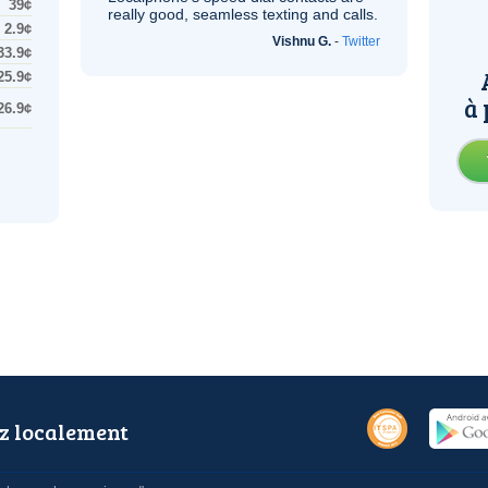
39¢
really good, seamless texting and calls.
2.9¢
Vishnu G.
-
Twitter
33.9¢
25.9¢
à 
26.9¢
z localement