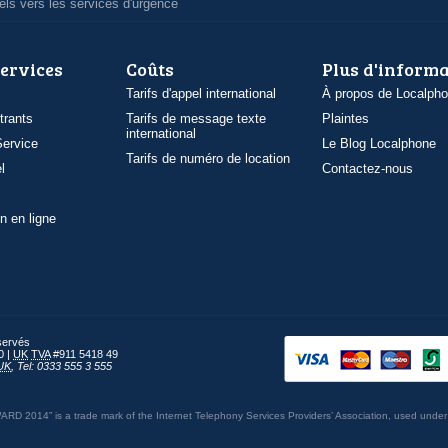
ls vers les services d'urgence
services
Coûts
Plus d'inform
Tarifs d'appel international
À propos de Localph
trants
Tarifs de message texte
Plaintes
international
ervice
Le Blog Localphone
Tarifs de numéro de location
l
Contactez-nous
n en ligne
éservés
0 |
UK
TVA
#911 5418 49
UK
,
Tel: 0333 555 3 555
014” is a trade mark of the Internet Telephony Services Providers’ Association, used under 