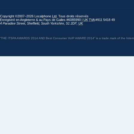
Copyright ©2007–2026 Localphone
Ltd
. Tous droits réservés
Enregistré en Angleterre & au Pays de Galles #6085990 |
UK
TVA
#911 5418 49
4 Paradise Street
,
Sheffield
,
South Yorkshire
,
S1 2DF
,
UK
“THE ITSPA AWARDS 2014 AND Best Consumer VoIP AWARD 2014” is a trade mark of the Internet 