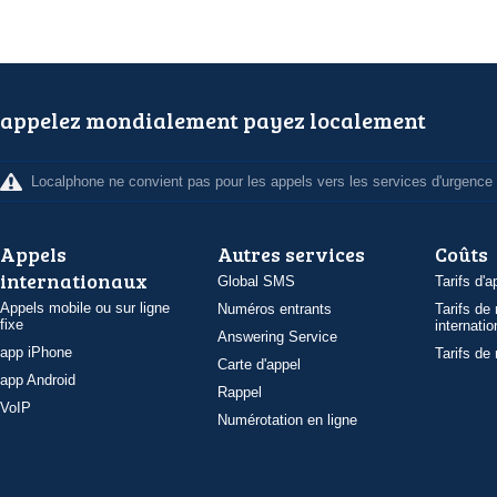
appelez mondialement payez localement
Localphone ne convient pas pour les appels vers les services d'urgence
Appels
Autres services
Coûts
internationaux
Global SMS
Tarifs d'a
Appels mobile ou sur ligne
Numéros entrants
Tarifs de
fixe
internatio
Answering Service
app iPhone
Tarifs de
Carte d'appel
app Android
Rappel
VoIP
Numérotation en ligne