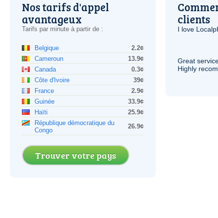
Nos tarifs d'appel
Comment
avantageux
clients
Tarifs par minute à partir de :
I love Local
Belgique
2.2¢
Cameroun
13.9¢
Great service
Highly reco
Canada
0.3¢
Côte d'Ivoire
39¢
France
2.9¢
Guinée
33.9¢
Haïti
25.9¢
République démocratique du
26.9¢
Congo
Trouver votre pays