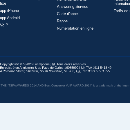
fixe
internatio
Answering Service
app iPhone
Tarifs de
Carte d'appel
app Android
Rappel
VoIP
Numérotation en ligne
Copyright ©2007–2026 Localphone
Ltd
. Tous droits réservés
Enregistré en Angleterre & au Pays de Galles #6085990 |
UK
TVA
#911 5418 49
4 Paradise Street
,
Sheffield
,
South Yorkshire
,
S1 2DF
,
UK
,
Tel: 0333 555 3 555
“THE ITSPA AWARDS 2014 AND Best Consumer VoIP AWARD 2014” is a trade mark of the Internet 