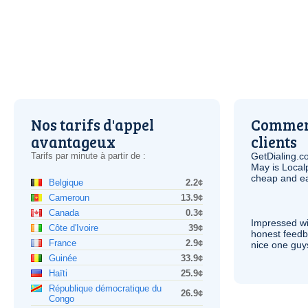
Nos tarifs d'appel
Comment
avantageux
clients
Tarifs par minute à partir de :
GetDialing.c
May is Local
cheap and e
Belgique
2.2¢
Cameroun
13.9¢
Canada
0.3¢
Impressed wi
Côte d'Ivoire
39¢
honest feedb
France
2.9¢
nice one guy
Guinée
33.9¢
Haïti
25.9¢
République démocratique du
26.9¢
Congo