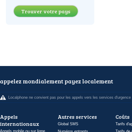
Trouver votre pays
appelez mondialement payez localement
Localphone ne convient pas pour les appels vers les services d'urgence
Appels
Autres services
Coûts
internationaux
Global SMS
Tarifs d'a
Appels mobile ou sur ligne
Numéros entrants
Tarifs de