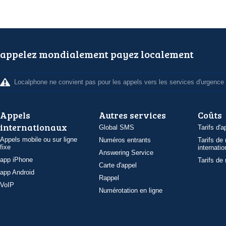
appelez mondialement payez localement
Localphone ne convient pas pour les appels vers les services d'urgence
Appels
Autres services
Coûts
internationaux
Global SMS
Tarifs d'a
Appels mobile ou sur ligne
Numéros entrants
Tarifs de
fixe
internatio
Answering Service
app iPhone
Tarifs de
Carte d'appel
app Android
Rappel
VoIP
Numérotation en ligne