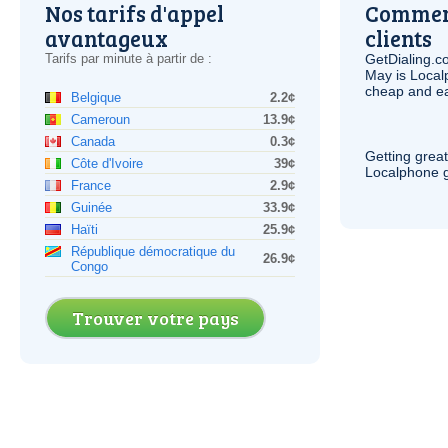
Nos tarifs d'appel
Comment
avantageux
clients
Tarifs par minute à partir de :
GetDialing.c
May is Local
cheap and e
Belgique
2.2¢
Cameroun
13.9¢
Canada
0.3¢
Getting grea
Côte d'Ivoire
39¢
Localphone g
France
2.9¢
Guinée
33.9¢
Haïti
25.9¢
République démocratique du
26.9¢
Congo
Trouver votre pays