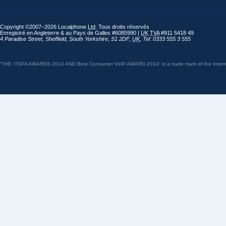
Copyright ©2007–2026 Localphone
Ltd
. Tous droits réservés
Enregistré en Angleterre & au Pays de Galles #6085990 |
UK
TVA
#911 5418 49
4 Paradise Street
,
Sheffield
,
South Yorkshire
,
S1 2DF
,
UK
,
Tel: 0333 555 3 555
“THE ITSPA AWARDS 2014 AND Best Consumer VoIP AWARD 2014” is a trade mark of the Internet 