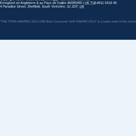
Enregistré en Angleterre & au Pays de Galles #6085990 |
UK
TVA
#911 5418 49
4 Paradise Street
,
Sheffield
,
South Yorkshire
,
S1 2DF
,
UK
“THE ITSPA AWARDS 2014 AND Best Consumer VoIP AWARD 2014” is a trade mark of the Internet 