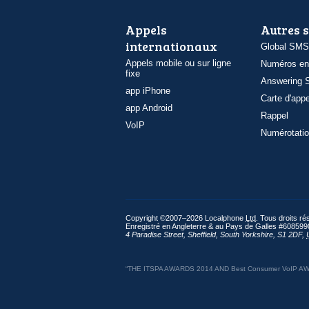
Appels
Autres 
internationaux
Global SMS
Appels mobile ou sur ligne
Numéros en
fixe
Answering S
app iPhone
Carte d'appe
app Android
Rappel
VoIP
Numérotatio
Copyright ©2007–2026 Localphone
Ltd
. Tous droits r
Enregistré en Angleterre & au Pays de Galles #608599
4 Paradise Street
,
Sheffield
,
South Yorkshire
,
S1 2DF
,
“THE ITSPA AWARDS 2014 AND Best Consumer VoIP AWARD 2