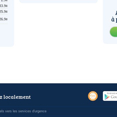
2.9¢
33.9¢
25.9¢
à 
26.9¢
z localement
ls vers les services d'urgence