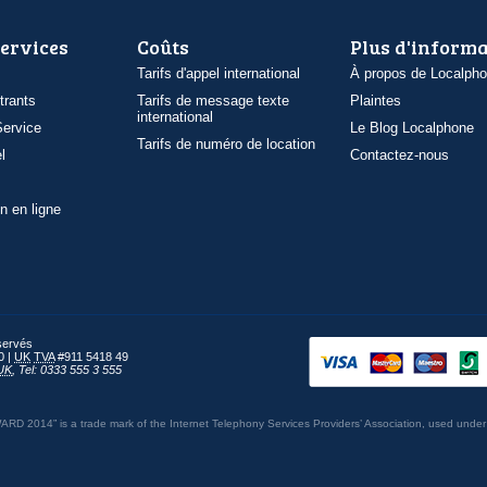
services
Coûts
Plus d'inform
Tarifs d'appel international
À propos de Localph
trants
Tarifs de message texte
Plaintes
international
ervice
Le Blog Localphone
Tarifs de numéro de location
l
Contactez-nous
n en ligne
éservés
0 |
UK
TVA
#911 5418 49
UK
,
Tel: 0333 555 3 555
014” is a trade mark of the Internet Telephony Services Providers’ Association, used under 