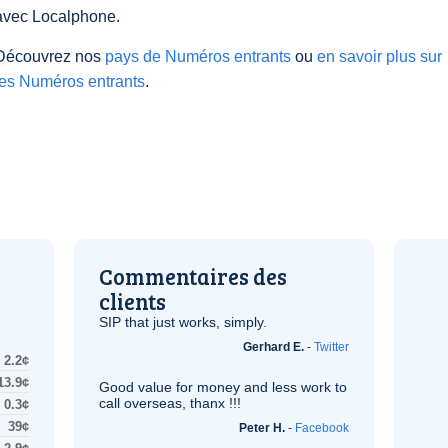
avec Localphone.
Découvrez nos
pays de Numéros entrants
ou
en savoir plus sur
les Numéros entrants
.
Commentaires des
clients
SIP
that just works, simply.
Gerhard E.
-
Twitter
2.2¢
13.9¢
Good value for money and less work to
call overseas, thanx !!!
0.3¢
39¢
Peter H.
-
Facebook