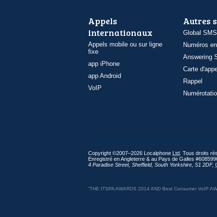
Appels
Autres 
internationaux
Global SMS
Appels mobile ou sur ligne
Numéros en
fixe
Answering S
app iPhone
Carte d'appe
app Android
Rappel
VoIP
Numérotatio
Copyright ©2007–2026 Localphone
Ltd
. Tous droits r
Enregistré en Angleterre & au Pays de Galles #608599
4 Paradise Street
,
Sheffield
,
South Yorkshire
,
S1 2DF
,
“THE ITSPA AWARDS 2014 AND Best Consumer VoIP AWARD 2