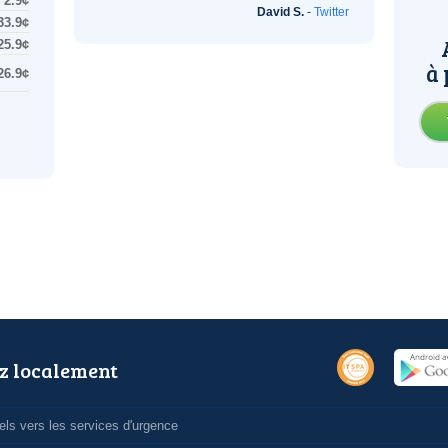
2.9¢
David S.
-
Twitter
33.9¢
25.9¢
à 
26.9¢
z localement
ls vers les services d'urgence