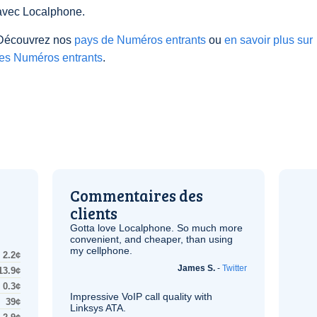
avec Localphone.
Découvrez nos
pays de Numéros entrants
ou
en savoir plus sur
les Numéros entrants
.
Commentaires des
clients
Gotta love Localphone. So much more
convenient, and cheaper, than using
my cellphone.
2.2¢
James S.
-
Twitter
13.9¢
0.3¢
Impressive
VoIP
call quality with
39¢
Linksys
ATA
.