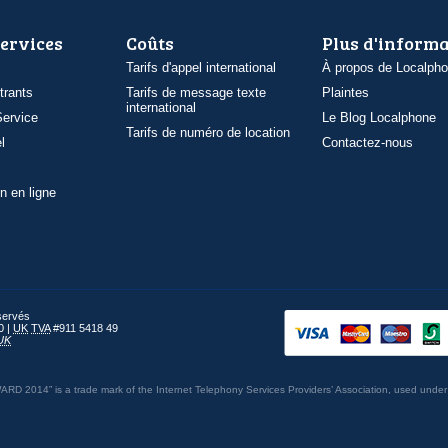
services
Coûts
Plus d'inform
Tarifs d'appel international
À propos de Localph
trants
Tarifs de message texte
Plaintes
international
ervice
Le Blog Localphone
Tarifs de numéro de location
l
Contactez-nous
n en ligne
éservés
0 |
UK
TVA
#911 5418 49
UK
014” is a trade mark of the Internet Telephony Services Providers’ Association, used under 