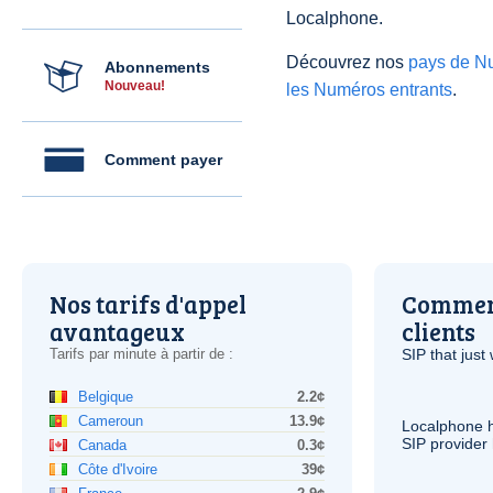
Localphone.
Découvrez nos
pays de N
Abonnements
Nouveau!
les Numéros entrants
.
Comment payer
Nos tarifs d'appel
Comment
avantageux
clients
Tarifs par minute à partir de :
SIP
that just 
Belgique
2.2¢
Cameroun
13.9¢
Localphone 
SIP
provider 
Canada
0.3¢
Côte d'Ivoire
39¢