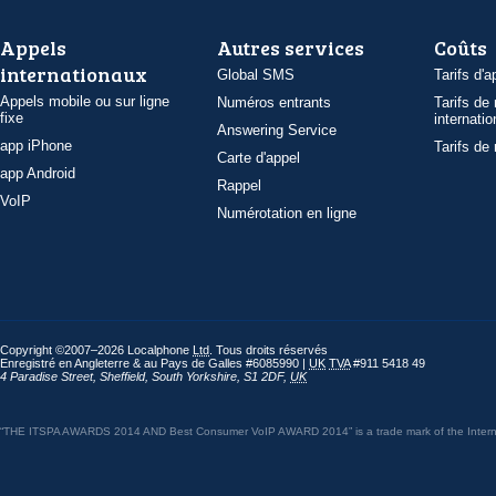
Appels
Autres services
Coûts
internationaux
Global SMS
Tarifs d'a
Appels mobile ou sur ligne
Numéros entrants
Tarifs de
fixe
internatio
Answering Service
app iPhone
Tarifs de
Carte d'appel
app Android
Rappel
VoIP
Numérotation en ligne
Copyright ©2007–2026 Localphone
Ltd
. Tous droits réservés
Enregistré en Angleterre & au Pays de Galles #6085990 |
UK
TVA
#911 5418 49
4 Paradise Street
,
Sheffield
,
South Yorkshire
,
S1 2DF
,
UK
“THE ITSPA AWARDS 2014 AND Best Consumer VoIP AWARD 2014” is a trade mark of the Internet 