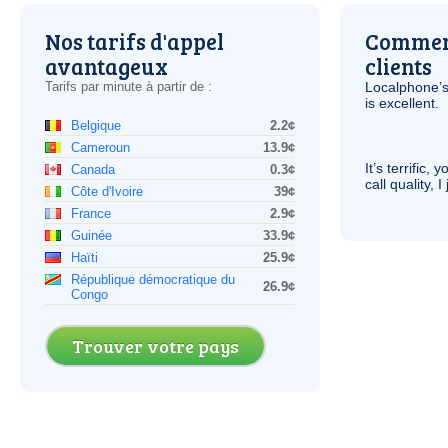
Nos tarifs d'appel
Comment
avantageux
clients
Tarifs par minute à partir de :
Localphone’s
is excellent.
Belgique
2.2¢
Cameroun
13.9¢
It’s terrific,
Canada
0.3¢
call quality, I
Côte d'Ivoire
39¢
France
2.9¢
Guinée
33.9¢
Haïti
25.9¢
République démocratique du
26.9¢
Congo
Trouver votre pays