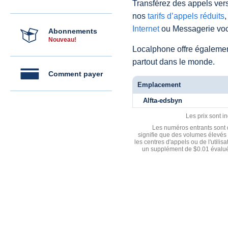
Transférez des appels vers
nos
tarifs d’appels réduits
,
Internet
ou Messagerie voc
Abonnements
Nouveau!
Localphone offre égaleme
partout dans le monde.
Comment payer
Emplacement
Alfta-edsbyn
Les prix sont i
Les numéros entrants sont d
signifie que des volumes élevés 
les centres d'appels ou de l'utili
un supplément de $0.01 évalué