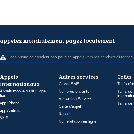
appelez mondialement payez localement
Localphone ne convient pas pour les appels vers les services d'urgence
Appels
Autres services
Coûts
internationaux
Global SMS
Tarifs d'a
Appels mobile ou sur ligne
Numéros entrants
Tarifs de
fixe
internatio
Answering Service
app iPhone
Tarifs de
Carte d'appel
app Android
Rappel
VoIP
Numérotation en ligne