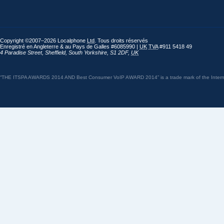
Copyright ©2007–2026 Localphone
Ltd
. Tous droits réservés
Enregistré en Angleterre & au Pays de Galles #6085990 |
UK
TVA
#911 5418 49
4 Paradise Street
,
Sheffield
,
South Yorkshire
,
S1 2DF
,
UK
“THE ITSPA AWARDS 2014 AND Best Consumer VoIP AWARD 2014” is a trade mark of the Internet 