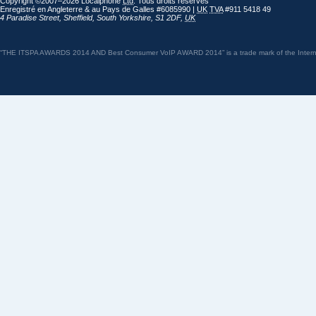
Copyright ©2007–2026 Localphone
Ltd
. Tous droits réservés
Enregistré en Angleterre & au Pays de Galles #6085990 |
UK
TVA
#911 5418 49
4 Paradise Street
,
Sheffield
,
South Yorkshire
,
S1 2DF
,
UK
“THE ITSPA AWARDS 2014 AND Best Consumer VoIP AWARD 2014” is a trade mark of the Internet 