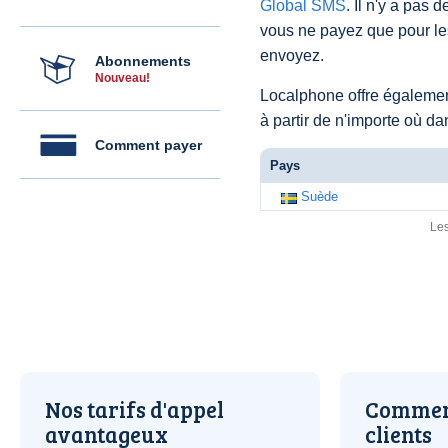
Global SMS
. Il n'y a pas
vous ne payez que pour le
envoyez.
Abonnements
Nouveau!
Localphone offre égaleme
à partir de n'importe où d
Comment payer
Pays
Suède
Les
Nos tarifs d'appel
Comment
avantageux
clients