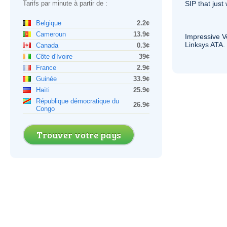
Tarifs par minute à partir de :
SIP
that just 
Belgique
2.2¢
Cameroun
13.9¢
Impressive
V
Linksys
ATA
.
Canada
0.3¢
Côte d'Ivoire
39¢
France
2.9¢
Guinée
33.9¢
Haïti
25.9¢
République démocratique du
26.9¢
Congo
Trouver votre pays