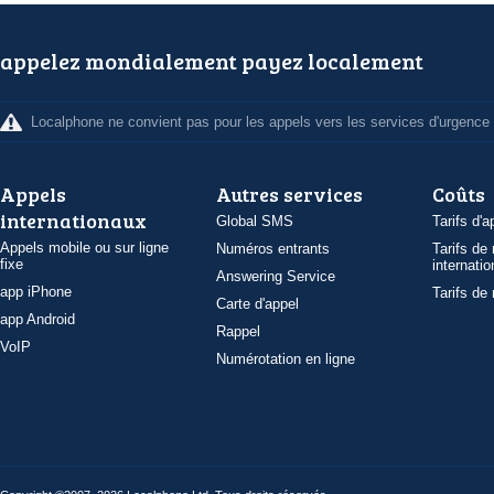
appelez mondialement payez localement
Localphone ne convient pas pour les appels vers les services d'urgence
Appels
Autres services
Coûts
internationaux
Global SMS
Tarifs d'a
Appels mobile ou sur ligne
Numéros entrants
Tarifs de
fixe
internatio
Answering Service
app iPhone
Tarifs de
Carte d'appel
app Android
Rappel
VoIP
Numérotation en ligne