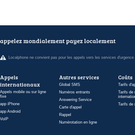
appelez mondialement payez localement
Localphone ne convient pas pour les appels vers les services d'urgence
Appels
Autres services
Coûts
internationaux
Global SMS
Tarifs d'a
Appels mobile ou sur ligne
Numéros entrants
Tarifs de
fixe
internatio
Answering Service
app iPhone
Tarifs de
Carte d'appel
app Android
Rappel
VoIP
Numérotation en ligne