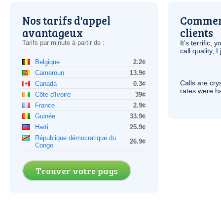
Nos tarifs d'appel
Comment
avantageux
clients
Tarifs par minute à partir de :
It’s terrific,
call quality, I
Belgique
2.2¢
Cameroun
13.9¢
Calls are cry
Canada
0.3¢
rates were ha
Côte d'Ivoire
39¢
France
2.9¢
Guinée
33.9¢
Haïti
25.9¢
République démocratique du
26.9¢
Congo
Trouver votre pays