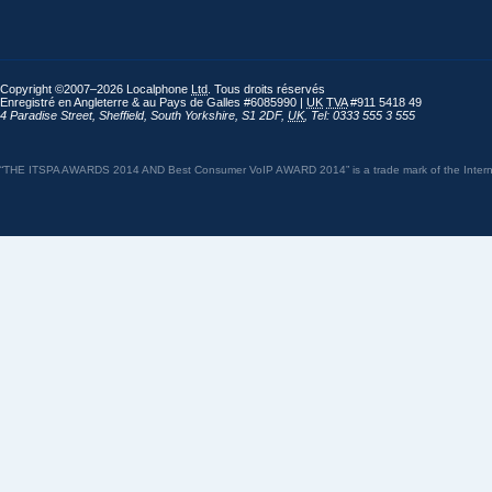
Copyright ©2007–2026 Localphone
Ltd
. Tous droits réservés
Enregistré en Angleterre & au Pays de Galles #6085990 |
UK
TVA
#911 5418 49
4 Paradise Street
,
Sheffield
,
South Yorkshire
,
S1 2DF
,
UK
,
Tel: 0333 555 3 555
“THE ITSPA AWARDS 2014 AND Best Consumer VoIP AWARD 2014” is a trade mark of the Internet 