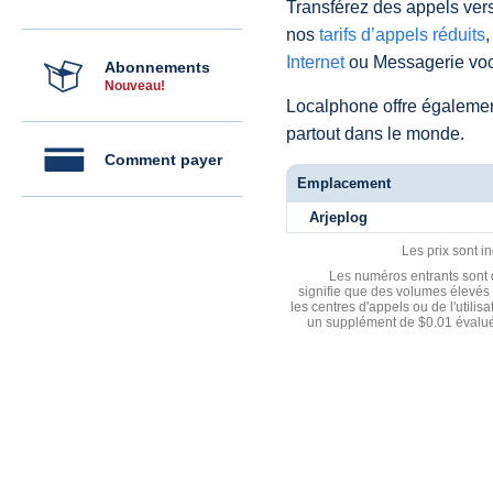
Transférez des appels vers
nos
tarifs d’appels réduits
,
Internet
ou Messagerie voc
Abonnements
Nouveau!
Localphone offre égaleme
partout dans le monde.
Comment payer
Emplacement
Arjeplog
Les prix sont i
Les numéros entrants sont d
signifie que des volumes élevés 
les centres d'appels ou de l'utili
un supplément de $0.01 évalué