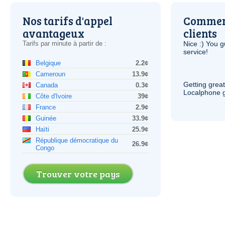
Nos tarifs d'appel
Comment
avantageux
clients
Tarifs par minute à partir de :
Nice :) You g
service!
Belgique
2.2¢
Cameroun
13.9¢
Getting grea
Canada
0.3¢
Localphone g
Côte d'Ivoire
39¢
France
2.9¢
Guinée
33.9¢
Haïti
25.9¢
République démocratique du
26.9¢
Congo
Trouver votre pays