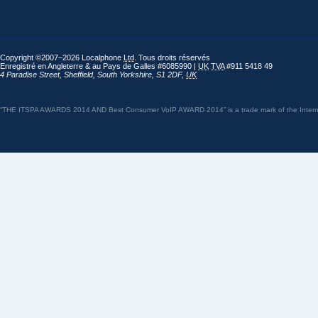
Copyright ©2007–2026 Localphone
Ltd
. Tous droits réservés
Enregistré en Angleterre & au Pays de Galles #6085990 |
UK
TVA
#911 5418 49
4 Paradise Street
,
Sheffield
,
South Yorkshire
,
S1 2DF
,
UK
“THE ITSPA AWARDS 2014 AND Best Consumer VoIP AWARD 2014” is a trade mark of the Internet 