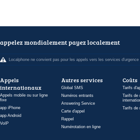
appelez mondialement payez localement
Localphone ne convient pas pour les appels vers les services d'urgence
Appels
Autres services
Coûts
internationaux
Global SMS
Tarifs d'a
Appels mobile ou sur ligne
Numéros entrants
Tarifs de
fixe
internatio
Answering Service
app iPhone
Tarifs de
Carte d'appel
app Android
Rappel
VoIP
Numérotation en ligne