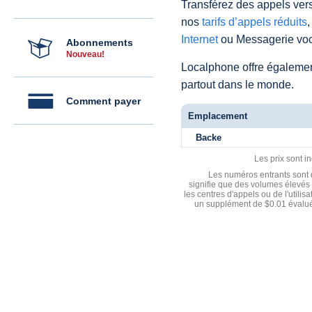
Transférez des appels vers
nos
tarifs d’appels réduits
,
Internet
ou Messagerie voc
Abonnements
Nouveau!
Localphone offre égaleme
partout dans le monde.
Comment payer
Emplacement
Backe
Les prix sont i
Les numéros entrants sont d
signifie que des volumes élevés 
les centres d'appels ou de l'utili
un supplément de $0.01 évalué