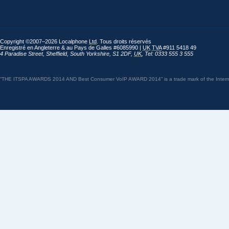
Copyright ©2007–2026 Localphone
Ltd
. Tous droits réservés
Enregistré en Angleterre & au Pays de Galles #6085990 |
UK
TVA
#911 5418 49
4 Paradise Street
,
Sheffield
,
South Yorkshire
,
S1 2DF
,
UK
,
Tel: 0333 555 3 555
“THE ITSPA AWARDS 2014 AND Best Consumer VoIP AWARD 2014” is a trade mark of the Internet 