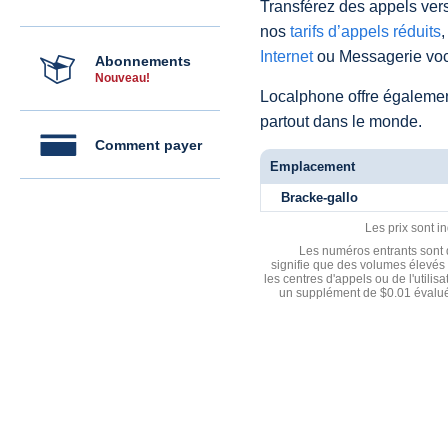
Transférez des appels vers
nos
tarifs d’appels réduits
,
Internet
ou Messagerie voc
Abonnements
Nouveau!
Localphone offre égaleme
partout dans le monde.
Comment payer
Emplacement
Bracke-gallo
Les prix sont i
Les numéros entrants sont d
signifie que des volumes élevés 
les centres d'appels ou de l'utili
un supplément de $0.01 évalué