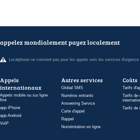
appelez mondialement payez localement
Localphone ne convient pas pour les appels vers les services d'urgence
Appels
Autres services
Coûts
internationaux
Global SMS
Tarifs d'a
Appels mobile ou sur ligne
Numéros entrants
Tarifs de
fixe
internatio
Answering Service
app iPhone
Tarifs de
Carte d'appel
app Android
Rappel
VoIP
Numérotation en ligne