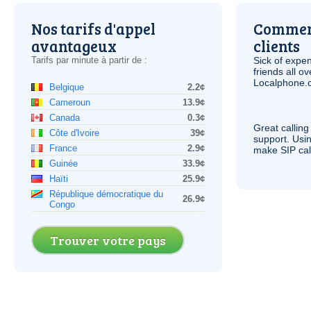
Nos tarifs d'appel
Comment
avantageux
clients
Tarifs par minute à partir de :
Sick of expen
friends all o
Localphone.c
Belgique
2.2¢
Cameroun
13.9¢
Canada
0.3¢
Great calling
Côte d'Ivoire
39¢
support. Usi
France
2.9¢
make
SIP
cal
Guinée
33.9¢
Haïti
25.9¢
République démocratique du
26.9¢
Congo
Trouver votre pays