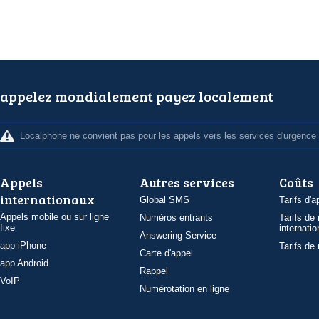
appelez mondialement payez localement
Localphone ne convient pas pour les appels vers les services d'urgence
Appels
Autres services
Coûts
internationaux
Global SMS
Tarifs d'a
Appels mobile ou sur ligne
Numéros entrants
Tarifs de
fixe
internatio
Answering Service
app iPhone
Tarifs de
Carte d'appel
app Android
Rappel
VoIP
Numérotation en ligne