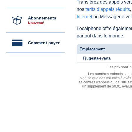
Transférez des appels vers
nos
tarifs d’appels réduits
,
Internet
ou Messagerie voc
Abonnements
Nouveau!
Localphone offre égaleme
partout dans le monde.
Comment payer
Emplacement
Fjugesta-svarta
Les prix sont i
Les numéros entrants sont d
signifie que des volumes élevés 
les centres d'appels ou de l'utili
un supplément de $0.01 évalué