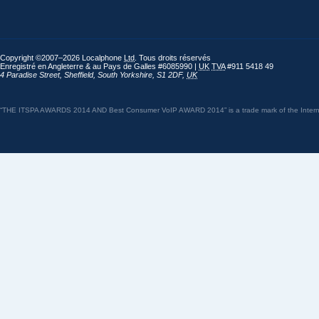
Copyright ©2007–2026 Localphone
Ltd
. Tous droits réservés
Enregistré en Angleterre & au Pays de Galles #6085990 |
UK
TVA
#911 5418 49
4 Paradise Street
,
Sheffield
,
South Yorkshire
,
S1 2DF
,
UK
“THE ITSPA AWARDS 2014 AND Best Consumer VoIP AWARD 2014” is a trade mark of the Internet 