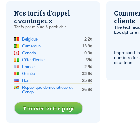
Nos tarifs d'appel
Comment
avantageux
clients
Tarifs par minute à partir de :
The technica
Localphone 
Belgique
2.2¢
Cameroun
13.9¢
Impressed th
Canada
0.3¢
numbers for 
Côte d'Ivoire
39¢
countries.
France
2.9¢
Guinée
33.9¢
Haïti
25.9¢
République démocratique du
26.9¢
Congo
Trouver votre pays