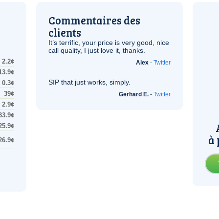
Commentaires des
clients
It’s terrific, your price is very good, nice
call quality, I just love it, thanks.
2.2¢
Alex
-
Twitter
13.9¢
SIP
that just works, simply.
0.3¢
39¢
Gerhard E.
-
Twitter
2.9¢
33.9¢
25.9¢
à 
26.9¢