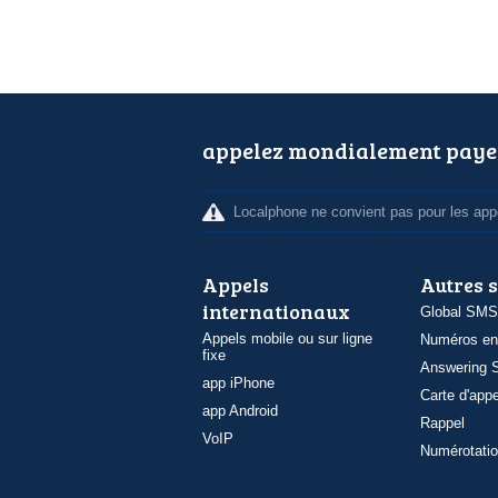
appelez mondialement paye
Localphone ne convient pas pour les appe
Appels
Autres 
internationaux
Global SMS
Appels mobile ou sur ligne
Numéros en
fixe
Answering S
app iPhone
Carte d'appe
app Android
Rappel
VoIP
Numérotatio