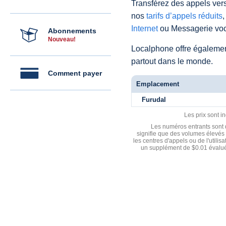
Transférez des appels vers
nos
tarifs d’appels réduits
,
Internet
ou Messagerie voc
Abonnements
Nouveau!
Localphone offre égaleme
partout dans le monde.
Comment payer
Emplacement
Furudal
Les prix sont i
Les numéros entrants sont d
signifie que des volumes élevés 
les centres d'appels ou de l'utili
un supplément de $0.01 évalué