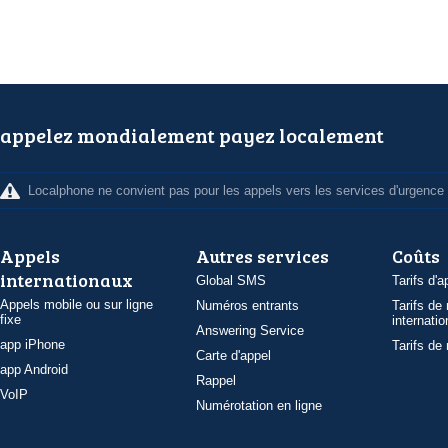
appelez mondialement payez localement
Localphone ne convient pas pour les appels vers les services d'urgence
Appels
Autres services
Coûts
internationaux
Global SMS
Tarifs d'a
Appels mobile ou sur ligne
Numéros entrants
Tarifs de
fixe
internatio
Answering Service
app iPhone
Tarifs de
Carte d'appel
app Android
Rappel
VoIP
Numérotation en ligne