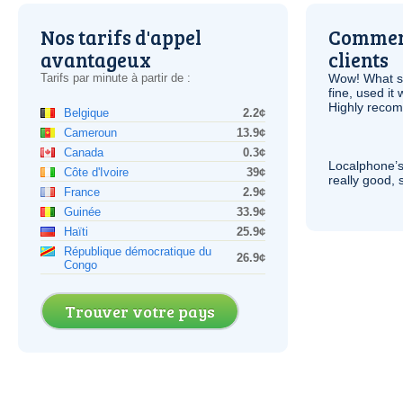
Nos tarifs d'appel
Comment
avantageux
clients
Tarifs par minute à partir de :
Wow! What se
fine, used it
Highly recom
Belgique
2.2¢
Cameroun
13.9¢
Canada
0.3¢
Localphone’s
Côte d'Ivoire
39¢
really good, 
France
2.9¢
Guinée
33.9¢
Haïti
25.9¢
République démocratique du
26.9¢
Congo
Trouver votre pays