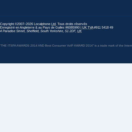
Copyright ©2007–2026 Localphone
Ltd
. Tous droits réservés
Enregistré en Angleterre & au Pays de Galles #6085990 |
UK
TVA
#911 5418 49
4 Paradise Street
,
Sheffield
,
South Yorkshire
,
S1 2DF
,
UK
“THE ITSPA AWARDS 2014 AND Best Consumer VoIP AWARD 2014” is a trade mark of the Internet 