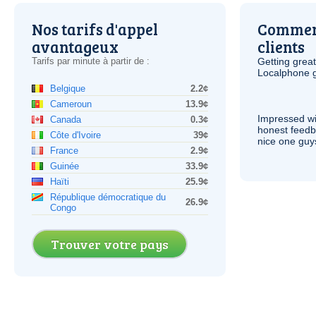
Nos tarifs d'appel
Comment
avantageux
clients
Tarifs par minute à partir de :
Getting grea
Localphone g
Belgique
2.2¢
Cameroun
13.9¢
Impressed wi
Canada
0.3¢
honest feedb
Côte d'Ivoire
39¢
nice one guy
France
2.9¢
Guinée
33.9¢
Haïti
25.9¢
République démocratique du
26.9¢
Congo
Trouver votre pays