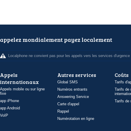
appelez mondialement payez localement
Localphone ne convient pas pour les appels vers les services d'urgence
Appels
Autres services
Coûts
internationaux
Global SMS
Tarifs d'a
Appels mobile ou sur ligne
Numéros entrants
Tarifs de
fixe
internatio
Answering Service
app iPhone
Tarifs de
Carte d'appel
app Android
Rappel
VoIP
Numérotation en ligne