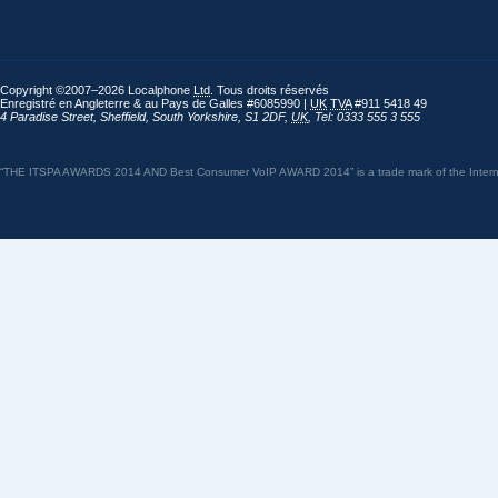
Copyright ©2007–2026 Localphone
Ltd
. Tous droits réservés
Enregistré en Angleterre & au Pays de Galles #6085990 |
UK
TVA
#911 5418 49
4 Paradise Street
,
Sheffield
,
South Yorkshire
,
S1 2DF
,
UK
,
Tel: 0333 555 3 555
“THE ITSPA AWARDS 2014 AND Best Consumer VoIP AWARD 2014” is a trade mark of the Internet 