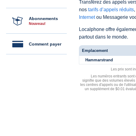
Transférez des appels vers
nos
tarifs d’appels réduits
,
Internet
ou Messagerie voc
Abonnements
Nouveau!
Localphone offre égaleme
partout dans le monde.
Comment payer
Emplacement
Hammarstrand
Les prix sont i
Les numéros entrants sont d
signifie que des volumes élevés 
les centres d'appels ou de l'utili
un supplément de $0.01 évalué