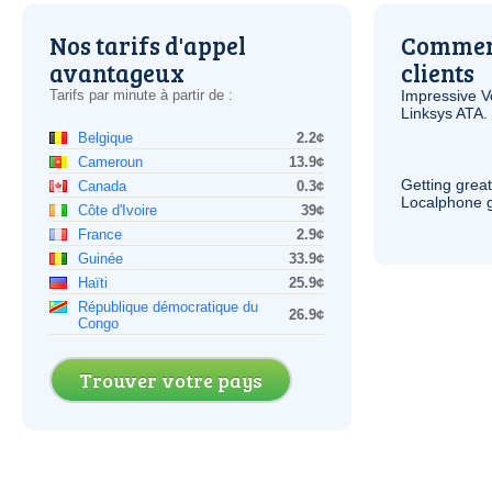
Nos tarifs d'appel
Comment
avantageux
clients
Tarifs par minute à partir de :
Impressive
V
Linksys
ATA
.
Belgique
2.2¢
Cameroun
13.9¢
Getting grea
Canada
0.3¢
Localphone g
Côte d'Ivoire
39¢
France
2.9¢
Guinée
33.9¢
Haïti
25.9¢
République démocratique du
26.9¢
Congo
Trouver votre pays