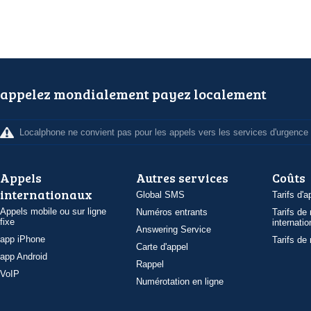
appelez mondialement payez localement
Localphone ne convient pas pour les appels vers les services d'urgence
Appels
Autres services
Coûts
internationaux
Global SMS
Tarifs d'a
Appels mobile ou sur ligne
Numéros entrants
Tarifs de
fixe
internatio
Answering Service
app iPhone
Tarifs de
Carte d'appel
app Android
Rappel
VoIP
Numérotation en ligne