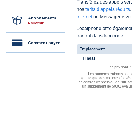
Transférez des appels vers
nos
tarifs d’appels réduits
,
Internet
ou Messagerie voc
Abonnements
Nouveau!
Localphone offre égaleme
partout dans le monde.
Comment payer
Emplacement
Hindas
Les prix sont i
Les numéros entrants sont d
signifie que des volumes élevés 
les centres d'appels ou de l'utili
un supplément de $0.01 évalué