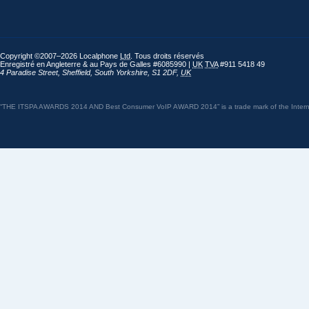
Copyright ©2007–2026 Localphone
Ltd
. Tous droits réservés
Enregistré en Angleterre & au Pays de Galles #6085990 |
UK
TVA
#911 5418 49
4 Paradise Street
,
Sheffield
,
South Yorkshire
,
S1 2DF
,
UK
“THE ITSPA AWARDS 2014 AND Best Consumer VoIP AWARD 2014” is a trade mark of the Internet 