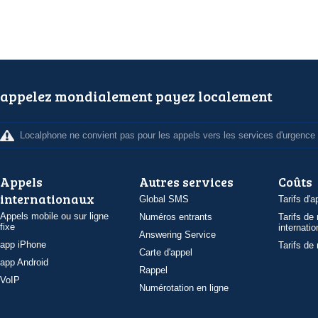
appelez mondialement payez localement
Localphone ne convient pas pour les appels vers les services d'urgence
Appels
Autres services
Coûts
internationaux
Global SMS
Tarifs d'a
Appels mobile ou sur ligne
Numéros entrants
Tarifs de
fixe
internatio
Answering Service
app iPhone
Tarifs de
Carte d'appel
app Android
Rappel
VoIP
Numérotation en ligne