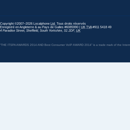
Copyright ©2007–2026 Localphone
Ltd
. Tous droits réservés
Enregistré en Angleterre & au Pays de Galles #6085990 |
UK
TVA
#911 5418 49
4 Paradise Street
,
Sheffield
,
South Yorkshire
,
S1 2DF
,
UK
“THE ITSPA AWARDS 2014 AND Best Consumer VoIP AWARD 2014” is a trade mark of the Internet 