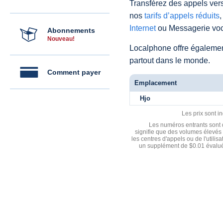
Transférez des appels vers
nos
tarifs d’appels réduits
,
Internet
ou Messagerie voc
Abonnements
Nouveau!
Localphone offre égaleme
partout dans le monde.
Comment payer
Emplacement
Hjo
Les prix sont i
Les numéros entrants sont d
signifie que des volumes élevés 
les centres d'appels ou de l'utili
un supplément de $0.01 évalué