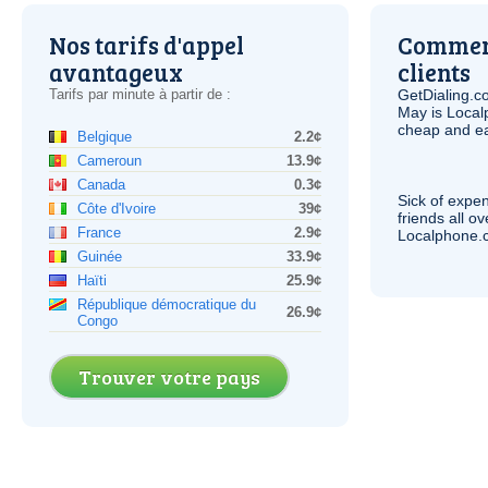
Nos tarifs d'appel
Comment
avantageux
clients
Tarifs par minute à partir de :
GetDialing.c
May is Local
cheap and e
Belgique
2.2¢
Cameroun
13.9¢
Canada
0.3¢
Sick of expen
Côte d'Ivoire
39¢
friends all o
France
2.9¢
Localphone.c
Guinée
33.9¢
Haïti
25.9¢
République démocratique du
26.9¢
Congo
Trouver votre pays