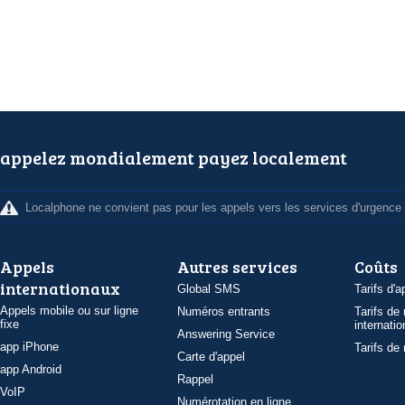
appelez mondialement payez localement
Localphone ne convient pas pour les appels vers les services d'urgence
Appels
Autres services
Coûts
internationaux
Global SMS
Tarifs d'a
Appels mobile ou sur ligne
Numéros entrants
Tarifs de
fixe
internatio
Answering Service
app iPhone
Tarifs de
Carte d'appel
app Android
Rappel
VoIP
Numérotation en ligne