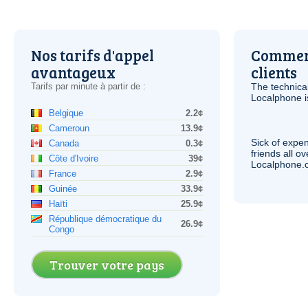
Nos tarifs d'appel
Comment
avantageux
clients
Tarifs par minute à partir de :
The technica
Localphone 
Belgique
2.2¢
Cameroun
13.9¢
Sick of expen
Canada
0.3¢
friends all o
Côte d'Ivoire
39¢
Localphone.c
France
2.9¢
Guinée
33.9¢
Haïti
25.9¢
République démocratique du
26.9¢
Congo
Trouver votre pays