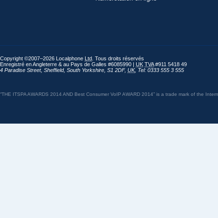
Copyright ©2007–2026 Localphone
Ltd
. Tous droits réservés
Enregistré en Angleterre & au Pays de Galles #6085990 |
UK
TVA
#911 5418 49
4 Paradise Street
,
Sheffield
,
South Yorkshire
,
S1 2DF
,
UK
,
Tel: 0333 555 3 555
“THE ITSPA AWARDS 2014 AND Best Consumer VoIP AWARD 2014” is a trade mark of the Internet 