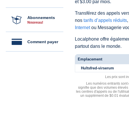
et $3.00 par mois.
Transférez des appels vers
Abonnements
nos
tarifs d’appels réduits
,
Nouveau!
Internet
ou Messagerie voc
Localphone offre égaleme
Comment payer
partout dans le monde.
Emplacement
Hultsfred-virserum
Les prix sont i
Les numéros entrants sont d
signifie que des volumes élevés 
les centres d'appels ou de l'utili
un supplément de $0.01 évalué