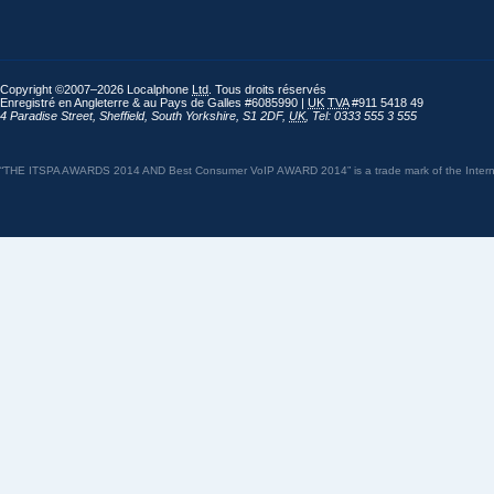
Copyright ©2007–2026 Localphone
Ltd
. Tous droits réservés
Enregistré en Angleterre & au Pays de Galles #6085990 |
UK
TVA
#911 5418 49
4 Paradise Street
,
Sheffield
,
South Yorkshire
,
S1 2DF
,
UK
,
Tel: 0333 555 3 555
“THE ITSPA AWARDS 2014 AND Best Consumer VoIP AWARD 2014” is a trade mark of the Internet 