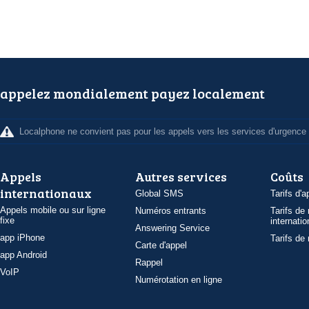
appelez mondialement payez localement
Localphone ne convient pas pour les appels vers les services d'urgence
Appels
Autres services
Coûts
internationaux
Global SMS
Tarifs d'a
Appels mobile ou sur ligne
Numéros entrants
Tarifs de
fixe
internatio
Answering Service
app iPhone
Tarifs de
Carte d'appel
app Android
Rappel
VoIP
Numérotation en ligne