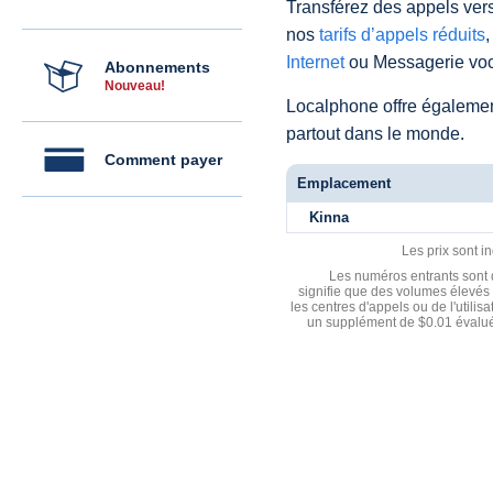
Transférez des appels vers
nos
tarifs d’appels réduits
,
Internet
ou Messagerie voc
Abonnements
Nouveau!
Localphone offre égaleme
partout dans le monde.
Comment payer
Emplacement
Kinna
Les prix sont i
Les numéros entrants sont d
signifie que des volumes élevés 
les centres d'appels ou de l'utili
un supplément de $0.01 évalué