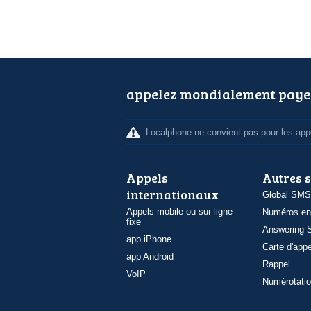
appelez mondialement paye
Localphone ne convient pas pour les appe
Appels
Autres 
internationaux
Global SMS
Appels mobile ou sur ligne
Numéros en
fixe
Answering S
app iPhone
Carte d'appe
app Android
Rappel
VoIP
Numérotatio