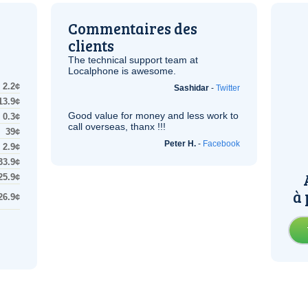
Commentaires des
clients
The technical support team at
Localphone is awesome.
2.2¢
Sashidar
-
Twitter
13.9¢
Good value for money and less work to
0.3¢
call overseas, thanx !!!
39¢
Peter H.
-
Facebook
2.9¢
33.9¢
25.9¢
à 
26.9¢