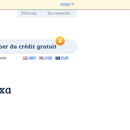
rejeter
S'inscrire
Se connecter
er du crédit gratuit
ise :
GBP
USD
EUR
axa