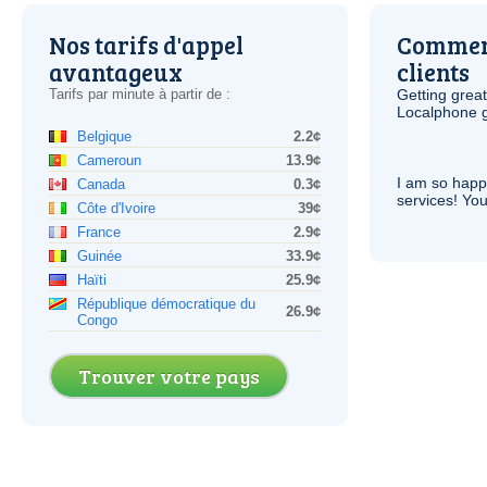
Nos tarifs d'appel
Comment
avantageux
clients
Tarifs par minute à partir de :
Getting grea
Localphone g
Belgique
2.2¢
Cameroun
13.9¢
I am so hap
Canada
0.3¢
services! You
Côte d'Ivoire
39¢
France
2.9¢
Guinée
33.9¢
Haïti
25.9¢
République démocratique du
26.9¢
Congo
Trouver votre pays