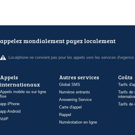
appelez mondialement payez localement
Localphone ne convient pas pour les appels vers les services d'urgence
Appels
Autres services
Coûts
internationaux
Global SMS
Tarifs d'a
Appels mobile ou sur ligne
Numéros entrants
Tarifs de
fixe
internatio
Answering Service
app iPhone
Tarifs de
Carte d'appel
app Android
Rappel
VoIP
Numérotation en ligne