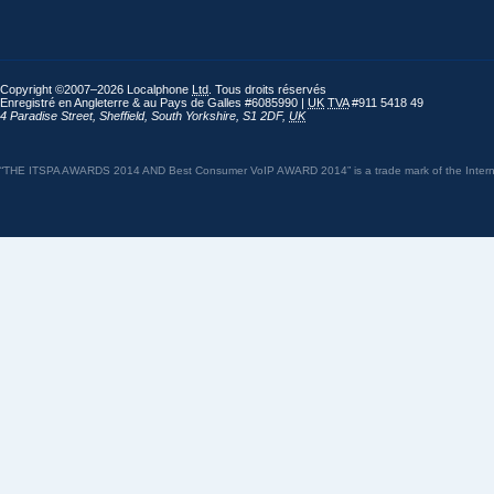
Copyright ©2007–2026 Localphone
Ltd
. Tous droits réservés
Enregistré en Angleterre & au Pays de Galles #6085990 |
UK
TVA
#911 5418 49
4 Paradise Street
,
Sheffield
,
South Yorkshire
,
S1 2DF
,
UK
“THE ITSPA AWARDS 2014 AND Best Consumer VoIP AWARD 2014” is a trade mark of the Internet 