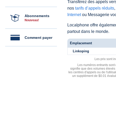
Transférez des appels vers
nos
tarifs d’appels réduits
,
Internet
ou Messagerie voc
Abonnements
Nouveau!
Localphone offre égaleme
partout dans le monde.
Comment payer
Emplacement
Linkoping
Les prix sont i
Les numéros entrants sont d
signifie que des volumes élevés 
les centres d'appels ou de l'utili
un supplément de $0.01 évalué