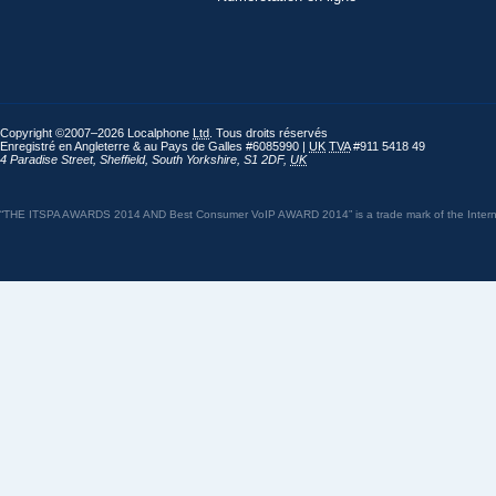
Copyright ©2007–2026 Localphone
Ltd
. Tous droits réservés
Enregistré en Angleterre & au Pays de Galles #6085990 |
UK
TVA
#911 5418 49
4 Paradise Street
,
Sheffield
,
South Yorkshire
,
S1 2DF
,
UK
“THE ITSPA AWARDS 2014 AND Best Consumer VoIP AWARD 2014” is a trade mark of the Internet 