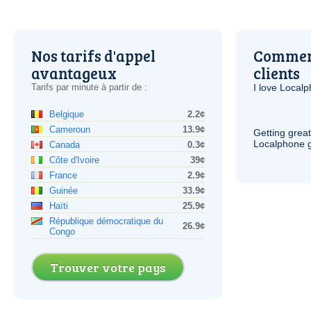
Nos tarifs d'appel
Comment
avantageux
clients
Tarifs par minute à partir de :
I love Local
Belgique
2.2¢
Cameroun
13.9¢
Getting grea
Localphone g
Canada
0.3¢
Côte d'Ivoire
39¢
France
2.9¢
Guinée
33.9¢
Haïti
25.9¢
République démocratique du
26.9¢
Congo
Trouver votre pays