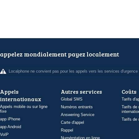
appelez mondialement payez localement
Localphone ne convient pas pour les appels vers les services d'urgence
Appels
Autres services
Coûts
internationaux
Global SMS
Tarifs d'a
Appels mobile ou sur ligne
Numéros entrants
Tarifs de
fixe
internatio
Answering Service
app iPhone
Tarifs de
Carte d'appel
app Android
Rappel
VoIP
Numérotation en ligne