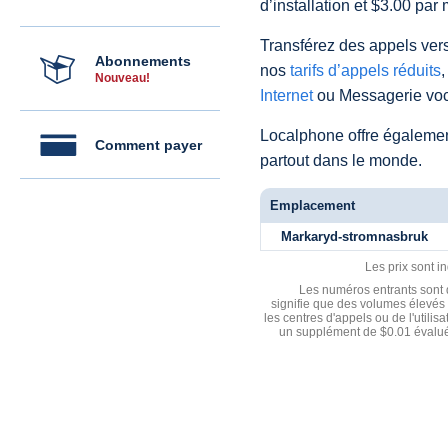
d’installation et $3.00 par 
Transférez des appels vers
Abonnements
nos
tarifs d’appels réduits
,
Nouveau!
Internet
ou Messagerie voc
Localphone offre égaleme
Comment payer
partout dans le monde.
Emplacement
Markaryd-stromnasbruk
Les prix sont i
Les numéros entrants sont d
signifie que des volumes élevés 
les centres d'appels ou de l'utili
un supplément de $0.01 évalué