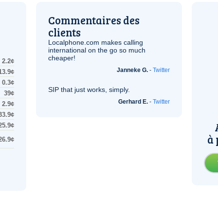
Commentaires des
clients
Localphone.com makes calling
international on the go so much
cheaper!
2.2¢
Janneke G.
-
Twitter
13.9¢
0.3¢
SIP
that just works, simply.
39¢
Gerhard E.
-
Twitter
2.9¢
33.9¢
25.9¢
à 
26.9¢