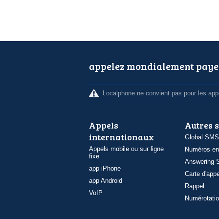
appelez mondialement paye
Localphone ne convient pas pour les appe
Appels
Autres 
internationaux
Global SMS
Appels mobile ou sur ligne
Numéros en
fixe
Answering S
app iPhone
Carte d'appe
app Android
Rappel
VoIP
Numérotatio