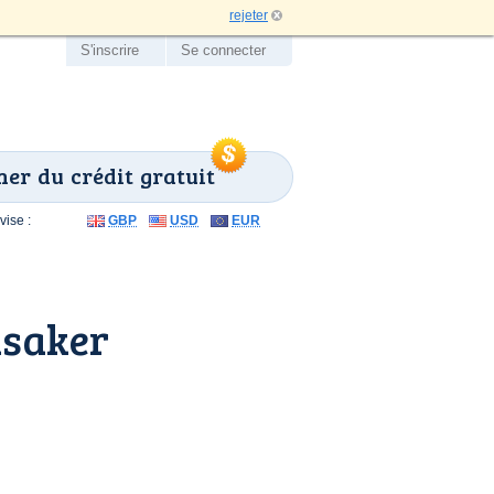
rejeter
S'inscrire
Se connecter
er du crédit gratuit
ise :
GBP
USD
EUR
asaker