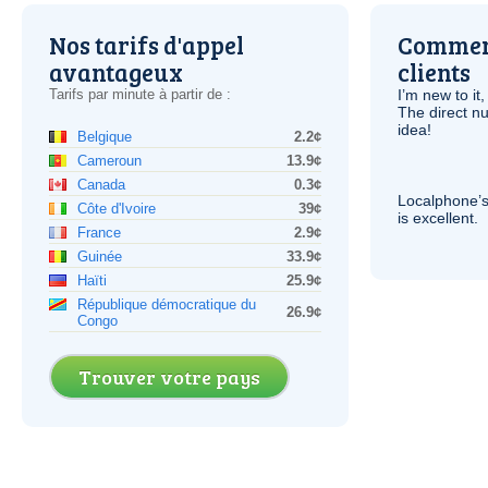
Nos tarifs d'appel
Comment
avantageux
clients
Tarifs par minute à partir de :
I’m new to it,
The direct nu
idea!
Belgique
2.2¢
Cameroun
13.9¢
Canada
0.3¢
Localphone’s
Côte d'Ivoire
39¢
is excellent.
France
2.9¢
Guinée
33.9¢
Haïti
25.9¢
République démocratique du
26.9¢
Congo
Trouver votre pays