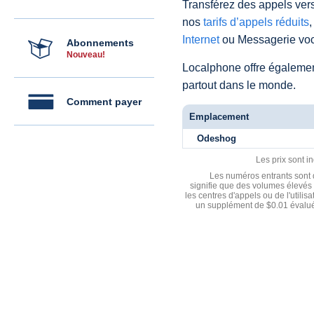
Transférez des appels vers
nos
tarifs d’appels réduits
,
Internet
ou Messagerie voc
Abonnements
Nouveau!
Localphone offre égaleme
partout dans le monde.
Comment payer
Emplacement
Odeshog
Les prix sont i
Les numéros entrants sont d
signifie que des volumes élevés 
les centres d'appels ou de l'utili
un supplément de $0.01 évalué