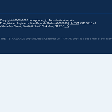
Copyright ©2007–2026 Localphone
Ltd
. Tous droits réservés
Enregistré en Angleterre & au Pays de Galles #6085990 |
UK
TVA
#911 5418 49
4 Paradise Street
,
Sheffield
,
South Yorkshire
,
S1 2DF
,
UK
“THE ITSPA AWARDS 2014 AND Best Consumer VoIP AWARD 2014” is a trade mark of the Internet 