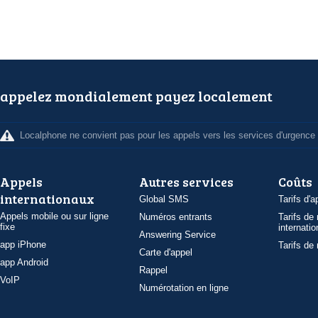
appelez mondialement payez localement
Localphone ne convient pas pour les appels vers les services d'urgence
Appels
Autres services
Coûts
internationaux
Global SMS
Tarifs d'a
Appels mobile ou sur ligne
Numéros entrants
Tarifs de
fixe
internatio
Answering Service
app iPhone
Tarifs de
Carte d'appel
app Android
Rappel
VoIP
Numérotation en ligne