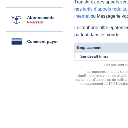
Transférez des appels vers
nos
tarifs d’appels réduits
,
Internet
ou Messagerie voc
Abonnements
Nouveau!
Localphone offre égaleme
partout dans le monde.
Comment payer
Emplacement
Sundsvall-timra
Les prix sont i
Les numéros entrants sont d
signifie que des volumes élevés 
les centres d'appels ou de l'utili
un supplément de $0.01 évalué