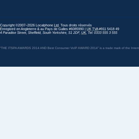
Copyright ©2007–2026 Localphone
Ltd
. Tous droits réservés
Enregistré en Angleterre & au Pays de Galles #6085990 |
UK
TVA
#911 5418 49
4 Paradise Street
,
Sheffield
,
South Yorkshire
,
S1 2DF
,
UK
,
Tel: 0333 555 3 555
“THE ITSPA AWARDS 2014 AND Best Consumer VoIP AWARD 2014” is a trade mark of the Internet 