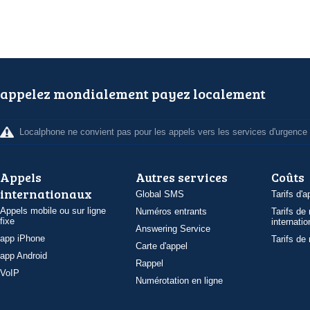
appelez mondialement payez localement
Localphone ne convient pas pour les appels vers les services d'urgence
Appels
Autres services
Coûts
internationaux
Global SMS
Tarifs d'a
Appels mobile ou sur ligne
Numéros entrants
Tarifs de
fixe
internatio
Answering Service
app iPhone
Tarifs de
Carte d'appel
app Android
Rappel
VoIP
Numérotation en ligne