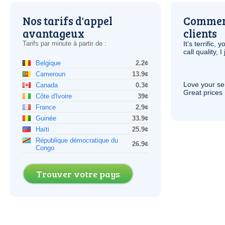
Nos tarifs d'appel
Comment
avantageux
clients
Tarifs par minute à partir de :
It’s terrific,
call quality, I
Belgique
2.2¢
Cameroun
13.9¢
Love your ser
Canada
0.3¢
Great prices 
Côte d'Ivoire
39¢
France
2.9¢
Guinée
33.9¢
Haïti
25.9¢
République démocratique du
26.9¢
Congo
Trouver votre pays