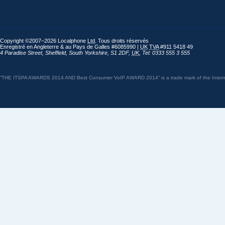
Copyright ©2007–2026 Localphone
Ltd
. Tous droits réservés
Enregistré en Angleterre & au Pays de Galles #6085990 |
UK
TVA
#911 5418 49
4 Paradise Street
,
Sheffield
,
South Yorkshire
,
S1 2DF
,
UK
,
Tel: 0333 555 3 555
“THE ITSPA AWARDS 2014 AND Best Consumer VoIP AWARD 2014” is a trade mark of the Internet 