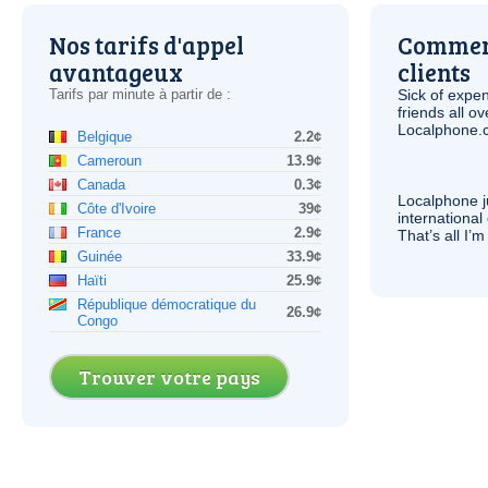
Nos tarifs d'appel
Comment
avantageux
clients
Tarifs par minute à partir de :
Sick of expen
friends all o
Localphone.c
Belgique
2.2¢
Cameroun
13.9¢
Canada
0.3¢
Localphone j
Côte d'Ivoire
39¢
international 
France
2.9¢
That’s all I’
Guinée
33.9¢
Haïti
25.9¢
République démocratique du
26.9¢
Congo
Trouver votre pays