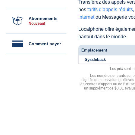
Transférez des appels vers
nos
tarifs d’appels réduits
,
Internet
ou Messagerie voc
Abonnements
Nouveau!
Localphone offre égaleme
partout dans le monde.
Comment payer
Emplacement
Syssleback
Les prix sont i
Les numéros entrants sont d
signifie que des volumes élevés 
les centres d'appels ou de l'utili
un supplément de $0.01 évalué