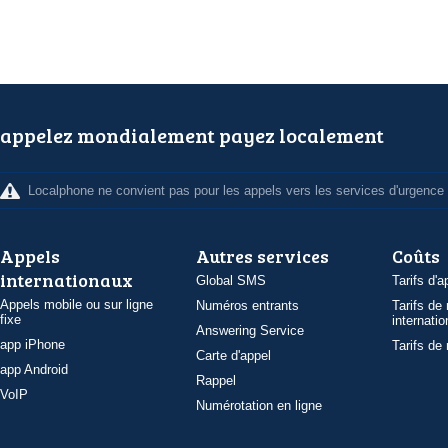
appelez mondialement payez localement
Localphone ne convient pas pour les appels vers les services d'urgence
Appels
Autres services
Coûts
internationaux
Global SMS
Tarifs d'a
Appels mobile ou sur ligne
Numéros entrants
Tarifs de
fixe
internatio
Answering Service
app iPhone
Tarifs de
Carte d'appel
app Android
Rappel
VoIP
Numérotation en ligne