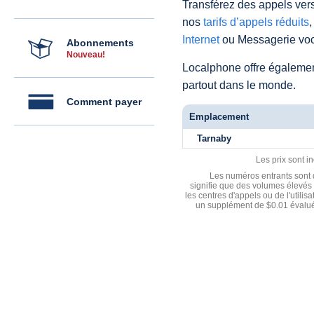
Transférez des appels vers
nos
tarifs d’appels réduits
,
Internet
ou Messagerie voc
Abonnements
Nouveau!
Localphone offre égaleme
partout dans le monde.
Comment payer
Emplacement
Tarnaby
Les prix sont i
Les numéros entrants sont d
signifie que des volumes élevés 
les centres d'appels ou de l'utili
un supplément de $0.01 évalué