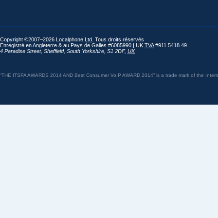
Copyright ©2007–2026 Localphone
Ltd
. Tous droits réservés
Enregistré en Angleterre & au Pays de Galles #6085990 |
UK
TVA
#911 5418 49
4 Paradise Street
,
Sheffield
,
South Yorkshire
,
S1 2DF
,
UK
“THE ITSPA AWARDS 2014 AND Best Consumer VoIP AWARD 2014” is a trade mark of the Internet 