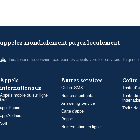
appelez mondialement payez localement
Localphone ne convient pas pour les appels vers les services d'urgence
Appels
Autres services
Coûts
internationaux
Global SMS
Tarifs d'a
Appels mobile ou sur ligne
Numéros entrants
Tarifs de
fixe
internatio
Answering Service
app iPhone
Tarifs de
Carte d'appel
app Android
Rappel
VoIP
Numérotation en ligne