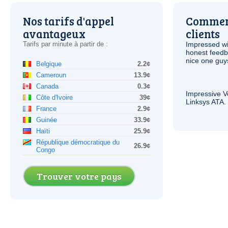
Nos tarifs d'appel
Comment
avantageux
clients
Tarifs par minute à partir de :
Impressed wi
honest feedb
nice one guy
Belgique
2.2¢
Cameroun
13.9¢
Canada
0.3¢
Impressive
V
Côte d'Ivoire
39¢
Linksys
ATA
.
France
2.9¢
Guinée
33.9¢
Haïti
25.9¢
République démocratique du
26.9¢
Congo
Trouver votre pays