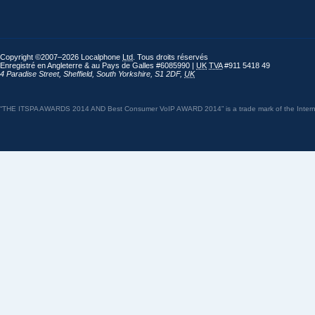
Copyright ©2007–2026 Localphone
Ltd
. Tous droits réservés
Enregistré en Angleterre & au Pays de Galles #6085990 |
UK
TVA
#911 5418 49
4 Paradise Street
,
Sheffield
,
South Yorkshire
,
S1 2DF
,
UK
“THE ITSPA AWARDS 2014 AND Best Consumer VoIP AWARD 2014” is a trade mark of the Internet 