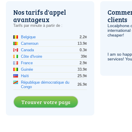
Nos tarifs d'appel
Comment
avantageux
clients
Tarifs par minute à partir de :
Localphone.
internationa
cheaper!
Belgique
2.2¢
Cameroun
13.9¢
Canada
0.3¢
I am so hap
Côte d'Ivoire
39¢
services! You
France
2.9¢
Guinée
33.9¢
Haïti
25.9¢
République démocratique du
26.9¢
Congo
Trouver votre pays