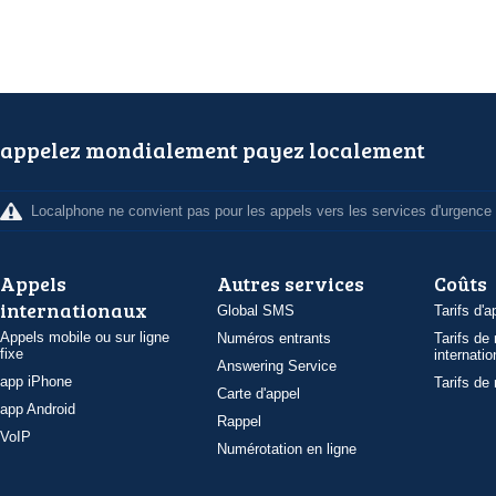
appelez mondialement payez localement
Localphone ne convient pas pour les appels vers les services d'urgence
Appels
Autres services
Coûts
internationaux
Global SMS
Tarifs d'a
Appels mobile ou sur ligne
Numéros entrants
Tarifs de
fixe
internatio
Answering Service
app iPhone
Tarifs de
Carte d'appel
app Android
Rappel
VoIP
Numérotation en ligne