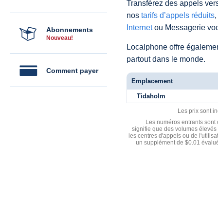
Transférez des appels vers
nos
tarifs d’appels réduits
,
Internet
ou Messagerie voc
Abonnements
Nouveau!
Localphone offre égaleme
partout dans le monde.
Comment payer
Emplacement
Tidaholm
Les prix sont i
Les numéros entrants sont d
signifie que des volumes élevés 
les centres d'appels ou de l'utili
un supplément de $0.01 évalué