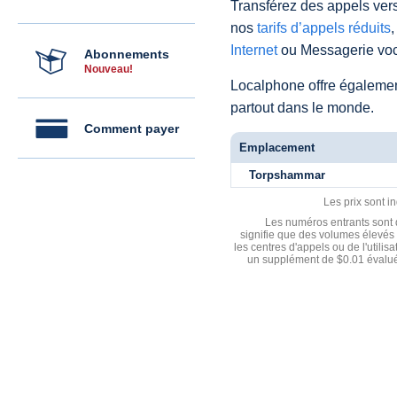
Transférez des appels vers
nos
tarifs d’appels réduits
,
Internet
ou Messagerie voc
Abonnements
Nouveau!
Localphone offre égaleme
partout dans le monde.
Comment payer
Emplacement
Torpshammar
Les prix sont i
Les numéros entrants sont d
signifie que des volumes élevés 
les centres d'appels ou de l'utili
un supplément de $0.01 évalué