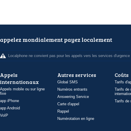
appelez mondialement payez localement
Localphone ne convient pas pour les appels vers les services d'urgence
Appels
Autres services
Coûts
internationaux
Global SMS
Tarifs d'a
Appels mobile ou sur ligne
Numéros entrants
Tarifs de
fixe
internatio
Answering Service
app iPhone
Tarifs de
Carte d'appel
app Android
Rappel
VoIP
Numérotation en ligne