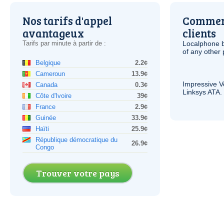
Nos tarifs d'appel
Comment
avantageux
clients
Tarifs par minute à partir de :
Localphone b
of any other
Belgique
2.2¢
Cameroun
13.9¢
Impressive
V
Canada
0.3¢
Linksys
ATA
.
Côte d'Ivoire
39¢
France
2.9¢
Guinée
33.9¢
Haïti
25.9¢
République démocratique du
26.9¢
Congo
Trouver votre pays