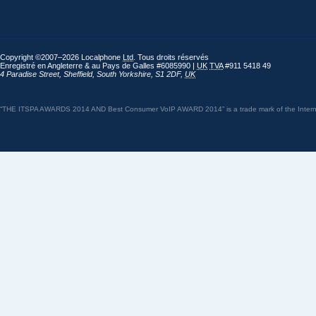
Copyright ©2007–2026 Localphone
Ltd
. Tous droits réservés
Enregistré en Angleterre & au Pays de Galles #6085990 |
UK
TVA
#911 5418 49
4 Paradise Street
,
Sheffield
,
South Yorkshire
,
S1 2DF
,
UK
“THE ITSPA AWARDS 2014 AND Best Consumer VoIP AWARD 2014” is a trade mark of the Internet 