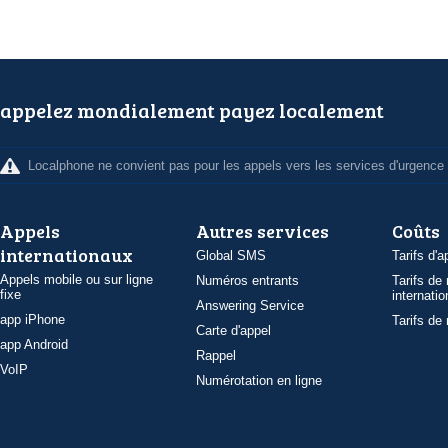
appelez mondialement payez localement
Localphone ne convient pas pour les appels vers les services d'urgence
Appels
Autres services
Coûts
internationaux
Global SMS
Tarifs d'a
Appels mobile ou sur ligne
Numéros entrants
Tarifs de
fixe
internatio
Answering Service
app iPhone
Tarifs de
Carte d'appel
app Android
Rappel
VoIP
Numérotation en ligne