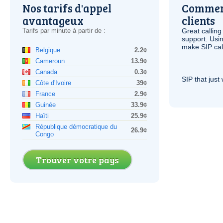
Nos tarifs d'appel
Comment
avantageux
clients
Tarifs par minute à partir de :
Great calling
support. Usi
make
SIP
cal
Belgique
2.2¢
Cameroun
13.9¢
Canada
0.3¢
SIP
that just 
Côte d'Ivoire
39¢
France
2.9¢
Guinée
33.9¢
Haïti
25.9¢
République démocratique du
26.9¢
Congo
Trouver votre pays