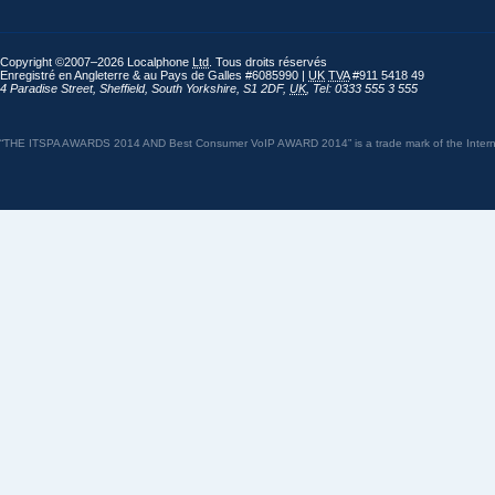
Copyright ©2007–2026 Localphone
Ltd
. Tous droits réservés
Enregistré en Angleterre & au Pays de Galles #6085990 |
UK
TVA
#911 5418 49
4 Paradise Street
,
Sheffield
,
South Yorkshire
,
S1 2DF
,
UK
,
Tel: 0333 555 3 555
“THE ITSPA AWARDS 2014 AND Best Consumer VoIP AWARD 2014” is a trade mark of the Internet 