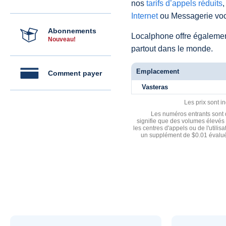
nos
tarifs d’appels réduits
,
Internet
ou Messagerie voc
Abonnements
Localphone offre égaleme
Nouveau!
partout dans le monde.
Emplacement
Comment payer
Vasteras
Les prix sont i
Les numéros entrants sont d
signifie que des volumes élevés 
les centres d'appels ou de l'utili
un supplément de $0.01 évalué