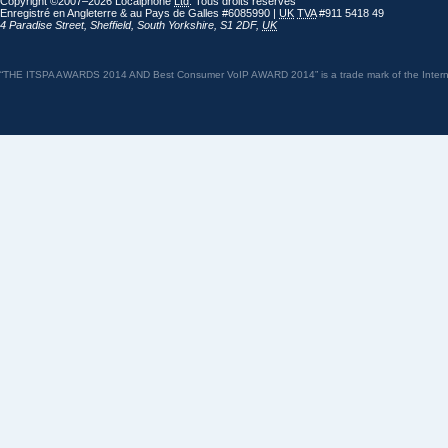
Copyright ©2007–2026 Localphone
Ltd
. Tous droits réservés
Enregistré en Angleterre & au Pays de Galles #6085990 |
UK
TVA
#911 5418 49
4 Paradise Street
,
Sheffield
,
South Yorkshire
,
S1 2DF
,
UK
“THE ITSPA AWARDS 2014 AND Best Consumer VoIP AWARD 2014” is a trade mark of the Internet 