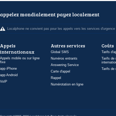
appelez mondialement payez localement
Localphone ne convient pas pour les appels vers les services d'urgence
Appels
Autres services
Coûts
internationaux
Global SMS
Tarifs d'a
Appels mobile ou sur ligne
Numéros entrants
Tarifs de
fixe
internatio
Answering Service
app iPhone
Tarifs de
Carte d'appel
app Android
Rappel
VoIP
Numérotation en ligne