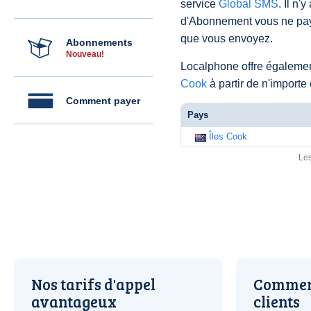
service
Global SMS
. Il n'
d'Abonnement vous ne pay
que vous envoyez.
Abonnements
Nouveau!
Localphone offre égaleme
Cook
à partir de n'import
Comment payer
Pays
Îles Cook
Les
Nos tarifs d'appel
Comment
avantageux
clients