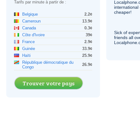
Tarifs par minute à partir de :
Localphone.
internationa
cheaper!
Belgique
2.2¢
Cameroun
13.9¢
Canada
0.3¢
Sick of expen
Côte d'Ivoire
39¢
friends all o
France
2.9¢
Localphone.c
Guinée
33.9¢
Haïti
25.9¢
République démocratique du
26.9¢
Congo
Trouver votre pays