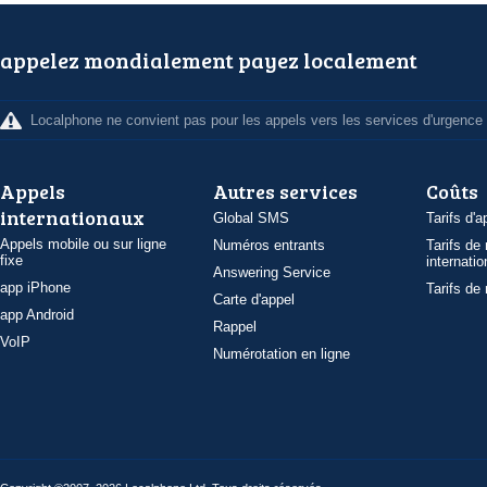
appelez mondialement payez localement
Localphone ne convient pas pour les appels vers les services d'urgence
Appels
Autres services
Coûts
internationaux
Global SMS
Tarifs d'a
Appels mobile ou sur ligne
Numéros entrants
Tarifs de
fixe
internatio
Answering Service
app iPhone
Tarifs de
Carte d'appel
app Android
Rappel
VoIP
Numérotation en ligne