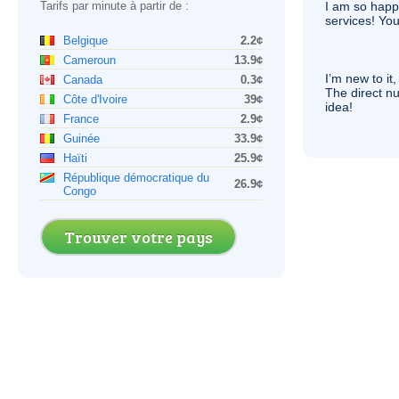
Tarifs par minute à partir de :
I am so hap
services! You
Belgique
2.2¢
Cameroun
13.9¢
I’m new to it,
Canada
0.3¢
The direct nu
Côte d'Ivoire
39¢
idea!
France
2.9¢
Guinée
33.9¢
Haïti
25.9¢
République démocratique du
26.9¢
Congo
Trouver votre pays