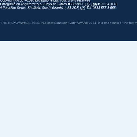
Copyright ©2007–2026 Localphone
Ltd
. Tous droits réservés
Enregistré en Angleterre & au Pays de Galles #6085990 |
UK
TVA
#911 5418 49
4 Paradise Street
,
Sheffield
,
South Yorkshire
,
S1 2DF
,
UK
,
Tel: 0333 555 3 555
“THE ITSPA AWARDS 2014 AND Best Consumer VoIP AWARD 2014” is a trade mark of the Internet 