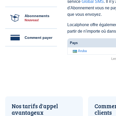
service
Global SMS
. Il n'
d'Abonnement vous ne pay
que vous envoyez.
Abonnements
Nouveau!
Localphone offre égaleme
partir de n'importe où dan
Comment payer
Pays
Aruba
Les
Nos tarifs d'appel
Comment
avantageux
clients