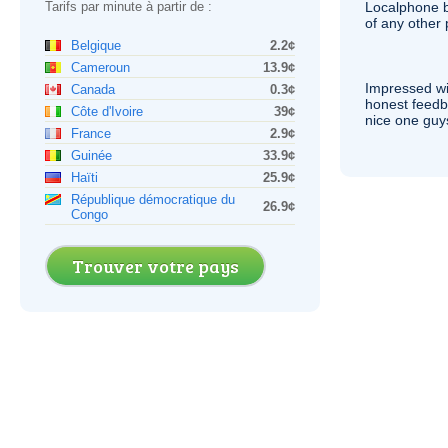
Tarifs par minute à partir de :
Localphone b
of any other
Belgique
2.2¢
Cameroun
13.9¢
Impressed wi
Canada
0.3¢
honest feedb
Côte d'Ivoire
39¢
nice one guy
France
2.9¢
Guinée
33.9¢
Haïti
25.9¢
République démocratique du
26.9¢
Congo
Trouver votre pays