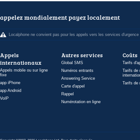
appelez mondialement payez localement
Localphone ne convient pas pour les appels vers les services d'urgence
Appels
Autres services
Coûts
internationaux
Global SMS
Tarifs d'a
Appels mobile ou sur ligne
Numéros entrants
Tarifs de
fixe
internatio
Answering Service
app iPhone
Tarifs de
Carte d'appel
app Android
Rappel
VoIP
Numérotation en ligne