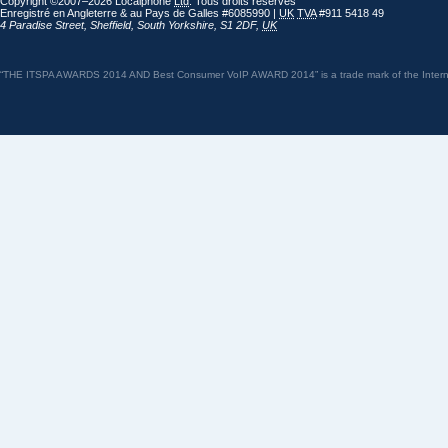
Copyright ©2007–2026 Localphone
Ltd
. Tous droits réservés
Enregistré en Angleterre & au Pays de Galles #6085990 |
UK
TVA
#911 5418 49
4 Paradise Street
,
Sheffield
,
South Yorkshire
,
S1 2DF
,
UK
“THE ITSPA AWARDS 2014 AND Best Consumer VoIP AWARD 2014” is a trade mark of the Internet 