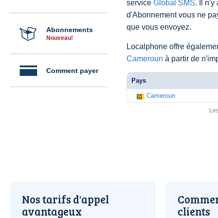
service
Global SMS
. Il n'
d'Abonnement vous ne pay
que vous envoyez.
Abonnements
Nouveau!
Localphone offre égaleme
Cameroun
à partir de n'i
Comment payer
Pays
Cameroun
Les
Nos tarifs d'appel
Comment
avantageux
clients