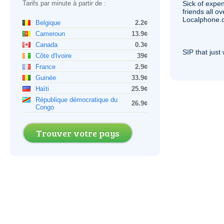
Tarifs par minute à partir de :
Sick of expen
friends all o
Localphone.c
Belgique
2.2¢
Cameroun
13.9¢
Canada
0.3¢
SIP
that just 
Côte d'Ivoire
39¢
France
2.9¢
Guinée
33.9¢
Haïti
25.9¢
République démocratique du
26.9¢
Congo
Trouver votre pays