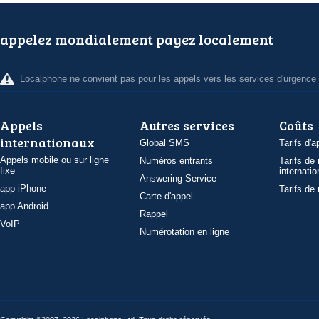
appelez mondialement payez localement
Localphone ne convient pas pour les appels vers les services d'urgence
Appels
Autres services
Coûts
internationaux
Global SMS
Tarifs d'a
Appels mobile ou sur ligne
Numéros entrants
Tarifs de
fixe
internatio
Answering Service
app iPhone
Tarifs de
Carte d'appel
app Android
Rappel
VoIP
Numérotation en ligne