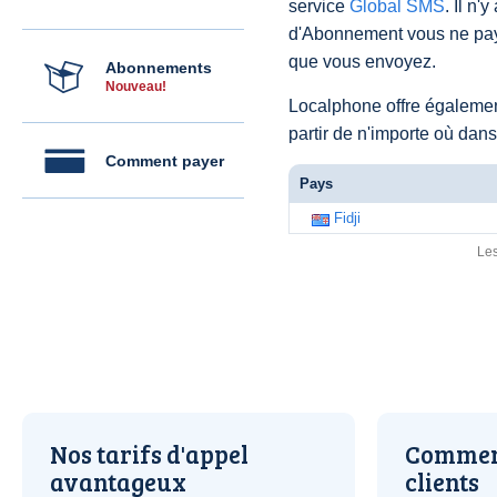
service
Global SMS
. Il n'
d'Abonnement vous ne pay
que vous envoyez.
Abonnements
Nouveau!
Localphone offre égaleme
partir de n'importe où dan
Comment payer
Pays
Fidji
Les
Nos tarifs d'appel
Comment
avantageux
clients