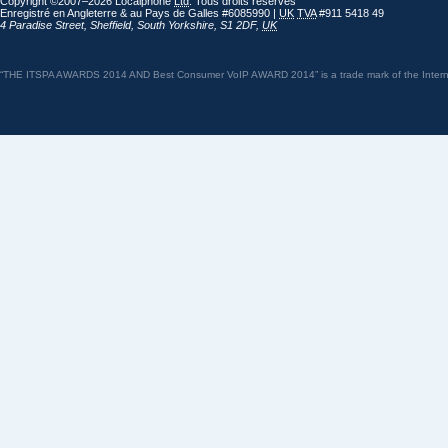
Copyright ©2007–2026 Localphone
Ltd
. Tous droits réservés
Enregistré en Angleterre & au Pays de Galles #6085990 |
UK
TVA
#911 5418 49
4 Paradise Street
,
Sheffield
,
South Yorkshire
,
S1 2DF
,
UK
“THE ITSPA AWARDS 2014 AND Best Consumer VoIP AWARD 2014” is a trade mark of the Internet 