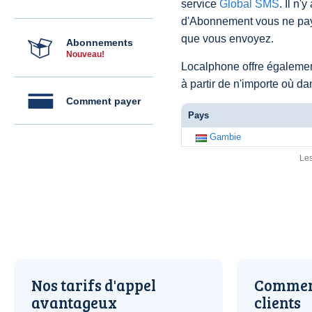
service
Global SMS
. Il n'
d'Abonnement vous ne pay
que vous envoyez.
Abonnements
Nouveau!
Localphone offre égaleme
à partir de n'importe où d
Comment payer
Pays
Gambie
Les
Nos tarifs d'appel
Comment
avantageux
clients