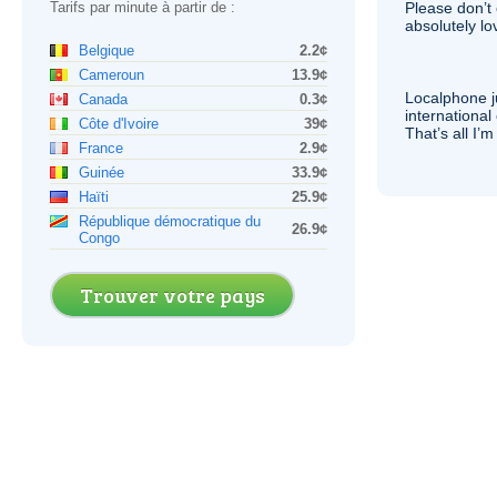
Tarifs par minute à partir de :
Please don’t 
absolutely lo
Belgique
2.2¢
Cameroun
13.9¢
Localphone j
Canada
0.3¢
international 
Côte d'Ivoire
39¢
That’s all I’
France
2.9¢
Guinée
33.9¢
Haïti
25.9¢
République démocratique du
26.9¢
Congo
Trouver votre pays