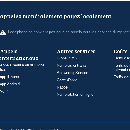
appelez mondialement payez localement
Localphone ne convient pas pour les appels vers les services d'urgence
Appels
Autres services
Coûts
internationaux
Global SMS
Tarifs d'a
Appels mobile ou sur ligne
Numéros entrants
Tarifs de
fixe
internatio
Answering Service
app iPhone
Tarifs de
Carte d'appel
app Android
Rappel
VoIP
Numérotation en ligne