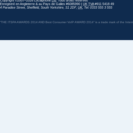
Copyright ©2007–2026 Localphone
Ltd
. Tous droits réservés
Enregistré en Angleterre & au Pays de Galles #6085990 |
UK
TVA
#911 5418 49
4 Paradise Street
,
Sheffield
,
South Yorkshire
,
S1 2DF
,
UK
,
Tel: 0333 555 3 555
“THE ITSPA AWARDS 2014 AND Best Consumer VoIP AWARD 2014” is a trade mark of the Internet 