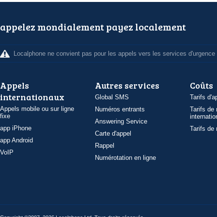
appelez mondialement payez localement
Localphone ne convient pas pour les appels vers les services d'urgence
Appels
Autres services
Coûts
internationaux
Global SMS
Tarifs d'a
Appels mobile ou sur ligne
Numéros entrants
Tarifs de
fixe
internatio
Answering Service
app iPhone
Tarifs de
Carte d'appel
app Android
Rappel
VoIP
Numérotation en ligne