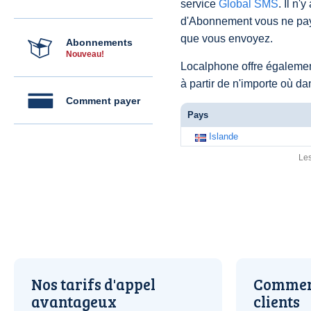
service
Global SMS
. Il n'
d'Abonnement vous ne pay
que vous envoyez.
Abonnements
Nouveau!
Localphone offre égaleme
à partir de n'importe où d
Comment payer
Pays
Islande
Les
Nos tarifs d'appel
Comment
avantageux
clients