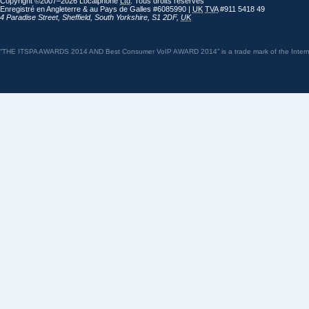
Copyright ©2007–2026 Localphone
Ltd
. Tous droits réservés
Enregistré en Angleterre & au Pays de Galles #6085990 |
UK
TVA
#911 5418 49
4 Paradise Street
,
Sheffield
,
South Yorkshire
,
S1 2DF
,
UK
“THE ITSPA AWARDS 2014 AND Best Consumer VoIP AWARD 2014” is a trade mark of the Internet 