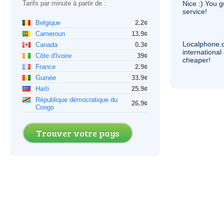
Tarifs par minute à partir de :
Nice :) You g
service!
Belgique
2.2¢
Cameroun
13.9¢
Localphone.
Canada
0.3¢
internationa
Côte d'Ivoire
39¢
cheaper!
France
2.9¢
Guinée
33.9¢
Haïti
25.9¢
République démocratique du
26.9¢
Congo
Trouver votre pays