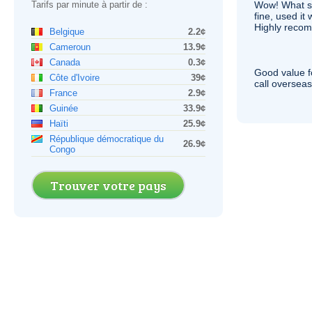
Tarifs par minute à partir de :
Wow! What se
fine, used it
Highly recom
Belgique
2.2¢
Cameroun
13.9¢
Canada
0.3¢
Good value f
Côte d'Ivoire
39¢
call overseas,
France
2.9¢
Guinée
33.9¢
Haïti
25.9¢
République démocratique du
26.9¢
Congo
Trouver votre pays