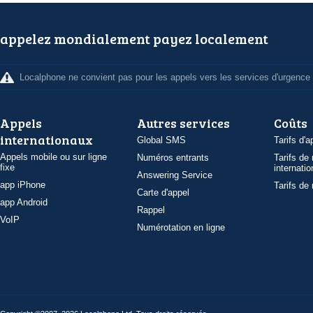
appelez mondialement payez localement
Localphone ne convient pas pour les appels vers les services d'urgence
Appels
Autres services
Coûts
internationaux
Global SMS
Tarifs d'a
Appels mobile ou sur ligne
Numéros entrants
Tarifs de
fixe
internatio
Answering Service
app iPhone
Tarifs de
Carte d'appel
app Android
Rappel
VoIP
Numérotation en ligne