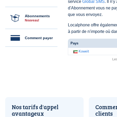
service
Global SMS
. Il n'
d'Abonnement vous ne pay
que vous envoyez.
Abonnements
Nouveau!
Localphone offre égaleme
à partir de n'importe où d
Comment payer
Pays
Koweït
Les
Nos tarifs d'appel
Comment
avantageux
clients