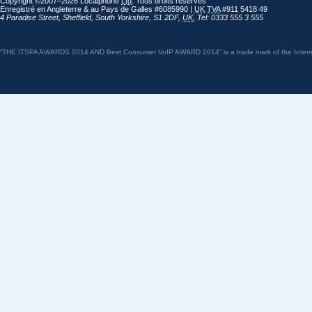
Copyright ©2007–2026 Localphone
Ltd
. Tous droits réservés
Enregistré en Angleterre & au Pays de Galles #6085990 |
UK
TVA
#911 5418 49
4 Paradise Street
,
Sheffield
,
South Yorkshire
,
S1 2DF
,
UK
,
Tel: 0333 555 3 555
“THE ITSPA AWARDS 2014 AND Best Consumer VoIP AWARD 2014” is a trade mark of the Internet 