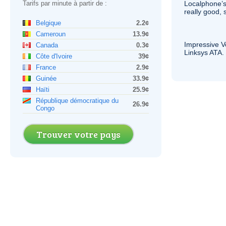
Tarifs par minute à partir de :
Localphone’s
really good, 
Belgique
2.2¢
Cameroun
13.9¢
Impressive
V
Canada
0.3¢
Linksys
ATA
.
Côte d'Ivoire
39¢
France
2.9¢
Guinée
33.9¢
Haïti
25.9¢
République démocratique du
26.9¢
Congo
Trouver votre pays