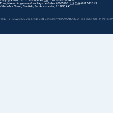
Copyright ©2007–2026 Localphone
Ltd
. Tous droits réservés
Enregistré en Angleterre & au Pays de Galles #6085990 |
UK
TVA
#911 5418 49
4 Paradise Street
,
Sheffield
,
South Yorkshire
,
S1 2DF
,
UK
“THE ITSPA AWARDS 2014 AND Best Consumer VoIP AWARD 2014” is a trade mark of the Internet 