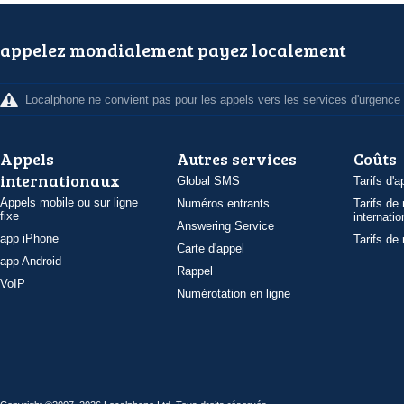
appelez mondialement payez localement
Localphone ne convient pas pour les appels vers les services d'urgence
Appels
Autres services
Coûts
internationaux
Global SMS
Tarifs d'a
Appels mobile ou sur ligne
Numéros entrants
Tarifs de
fixe
internatio
Answering Service
app iPhone
Tarifs de
Carte d'appel
app Android
Rappel
VoIP
Numérotation en ligne