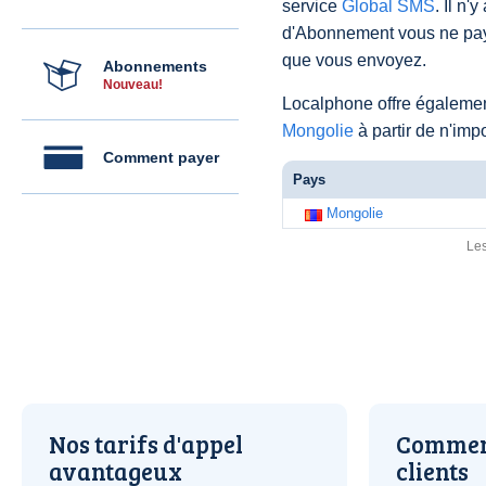
service
Global SMS
. Il n'
d'Abonnement vous ne pay
que vous envoyez.
Abonnements
Nouveau!
Localphone offre égaleme
Mongolie
à partir de n'imp
Comment payer
Pays
Mongolie
Les
Nos tarifs d'appel
Comment
avantageux
clients