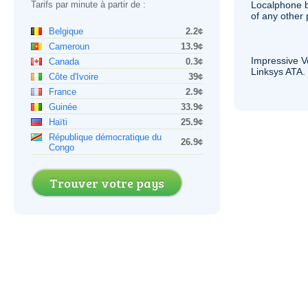
Tarifs par minute à partir de :
Localphone b
of any other
Belgique
2.2¢
Cameroun
13.9¢
Impressive
V
Canada
0.3¢
Linksys
ATA
.
Côte d'Ivoire
39¢
France
2.9¢
Guinée
33.9¢
Haïti
25.9¢
République démocratique du
26.9¢
Congo
Trouver votre pays