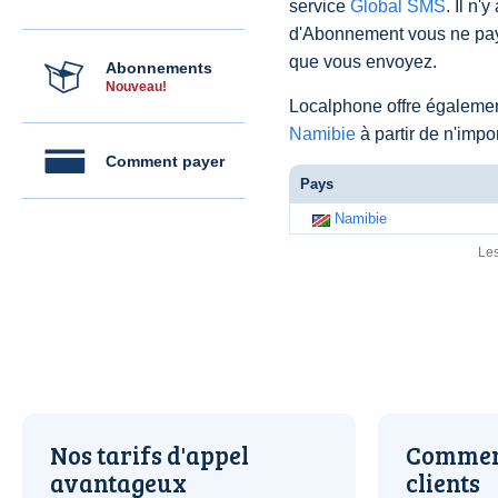
service
Global SMS
. Il n'
d'Abonnement vous ne pay
que vous envoyez.
Abonnements
Nouveau!
Localphone offre égaleme
Namibie
à partir de n'imp
Comment payer
Pays
Namibie
Les
Nos tarifs d'appel
Comment
avantageux
clients