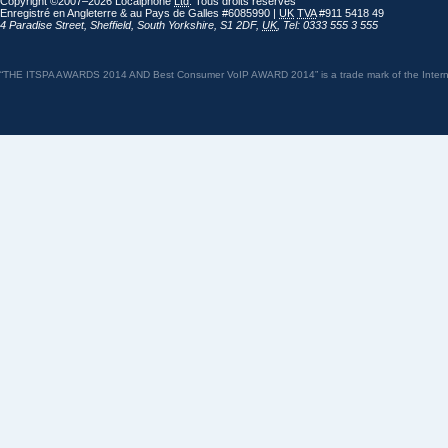
Copyright ©2007–2026 Localphone
Ltd
. Tous droits réservés
Enregistré en Angleterre & au Pays de Galles #6085990 |
UK
TVA
#911 5418 49
4 Paradise Street
,
Sheffield
,
South Yorkshire
,
S1 2DF
,
UK
,
Tel: 0333 555 3 555
“THE ITSPA AWARDS 2014 AND Best Consumer VoIP AWARD 2014” is a trade mark of the Internet 