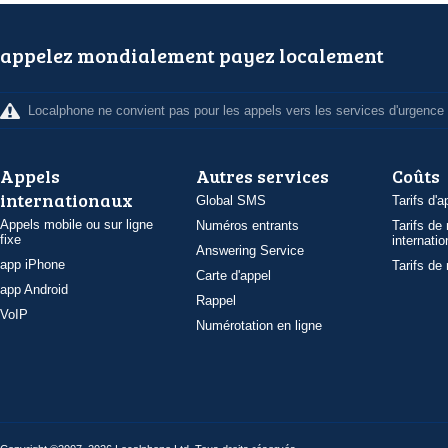
appelez mondialement payez localement
Localphone ne convient pas pour les appels vers les services d'urgence
Appels
Autres services
Coûts
internationaux
Global SMS
Tarifs d'a
Appels mobile ou sur ligne
Numéros entrants
Tarifs de
fixe
internatio
Answering Service
app iPhone
Tarifs de
Carte d'appel
app Android
Rappel
VoIP
Numérotation en ligne