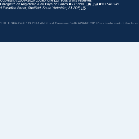
Copyright ©2007–2026 Localphone
Ltd
. Tous droits réservés
Enregistré en Angleterre & au Pays de Galles #6085990 |
UK
TVA
#911 5418 49
4 Paradise Street
,
Sheffield
,
South Yorkshire
,
S1 2DF
,
UK
“THE ITSPA AWARDS 2014 AND Best Consumer VoIP AWARD 2014” is a trade mark of the Internet 