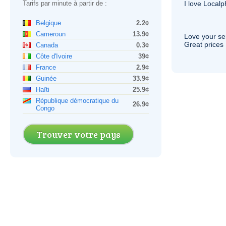
Tarifs par minute à partir de :
I love Local
Belgique
2.2¢
Cameroun
13.9¢
Love your ser
Great prices 
Canada
0.3¢
Côte d'Ivoire
39¢
France
2.9¢
Guinée
33.9¢
Haïti
25.9¢
République démocratique du
26.9¢
Congo
Trouver votre pays