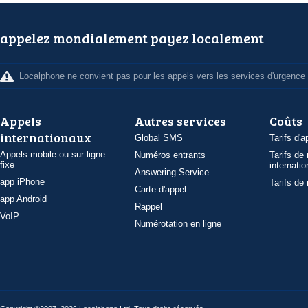
appelez mondialement payez localement
Localphone ne convient pas pour les appels vers les services d'urgence
Appels
Autres services
Coûts
internationaux
Global SMS
Tarifs d'a
Appels mobile ou sur ligne
Numéros entrants
Tarifs de
fixe
internatio
Answering Service
app iPhone
Tarifs de
Carte d'appel
app Android
Rappel
VoIP
Numérotation en ligne