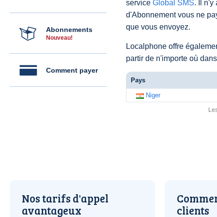
service
Global SMS
. Il n'
d'Abonnement vous ne pay
que vous envoyez.
Abonnements
Nouveau!
Localphone offre égaleme
partir de n'importe où dan
Comment payer
Pays
Niger
Les
Nos tarifs d'appel
Comment
avantageux
clients