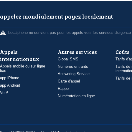
appelez mondialement payez localement
Localphone ne convient pas pour les appels vers les services d'urgence
Appels
Autres services
Coûts
internationaux
Global SMS
Tarifs d'a
Appels mobile ou sur ligne
Numéros entrants
Tarifs de
fixe
internatio
Answering Service
app iPhone
Tarifs de
Carte d'appel
app Android
Rappel
VoIP
Numérotation en ligne