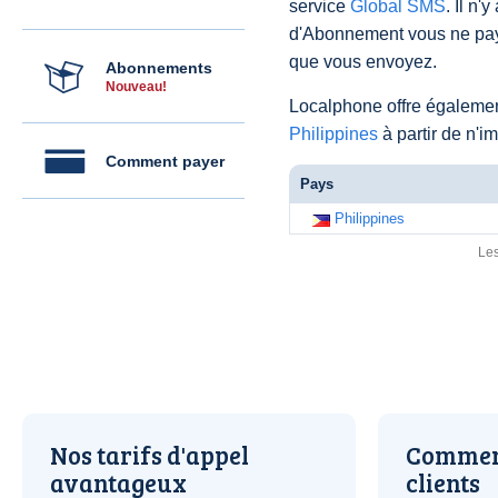
service
Global SMS
. Il n'
d'Abonnement vous ne pay
que vous envoyez.
Abonnements
Nouveau!
Localphone offre égaleme
Philippines
à partir de n'i
Comment payer
Pays
Philippines
Les
Nos tarifs d'appel
Comment
avantageux
clients