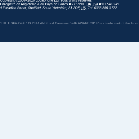
Copyright ©2007–2026 Localphone
Ltd
. Tous droits réservés
Enregistré en Angleterre & au Pays de Galles #6085990 |
UK
TVA
#911 5418 49
4 Paradise Street
,
Sheffield
,
South Yorkshire
,
S1 2DF
,
UK
,
Tel: 0333 555 3 555
“THE ITSPA AWARDS 2014 AND Best Consumer VoIP AWARD 2014” is a trade mark of the Internet 