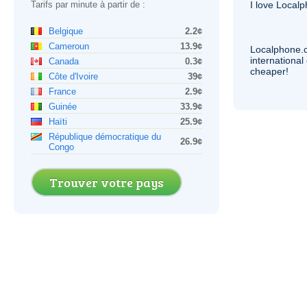
Tarifs par minute à partir de :
I love Local
Belgique
2.2¢
Cameroun
13.9¢
Localphone.
internationa
Canada
0.3¢
cheaper!
Côte d'Ivoire
39¢
France
2.9¢
Guinée
33.9¢
Haïti
25.9¢
République démocratique du
26.9¢
Congo
Trouver votre pays