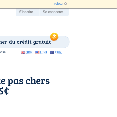
rejeter
S'inscrire
Se connecter
er du crédit gratuit
ise :
GBP
USD
EUR
e pas chers
25¢