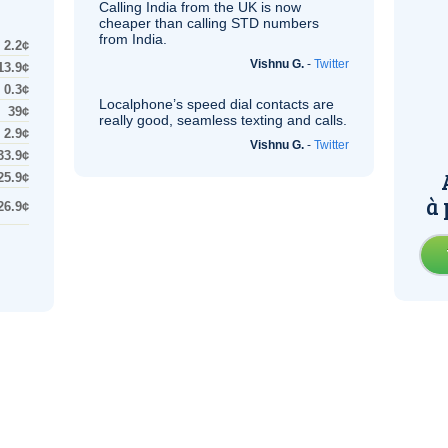
Calling India from the
UK
is now
cheaper than calling STD numbers
from India.
2.2¢
Vishnu G.
-
Twitter
13.9¢
0.3¢
Localphone’s speed dial contacts are
39¢
really good, seamless texting and calls.
2.9¢
Vishnu G.
-
Twitter
33.9¢
25.9¢
à 
26.9¢