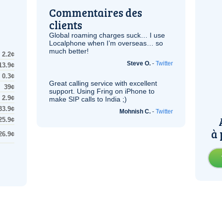
Commentaires des
clients
Global roaming charges suck… I use
Localphone when I’m overseas… so
much better!
2.2¢
Steve O.
-
Twitter
13.9¢
0.3¢
Great calling service with excellent
39¢
support. Using Fring on iPhone to
2.9¢
make
SIP
calls to India ;)
33.9¢
Mohnish C.
-
Twitter
25.9¢
à 
26.9¢