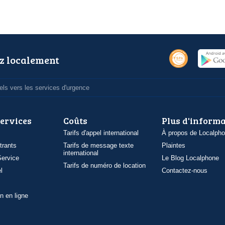
z localement
ls vers les services d'urgence
services
Coûts
Plus d'inform
Tarifs d'appel international
À propos de Localph
trants
Tarifs de message texte
Plaintes
international
ervice
Le Blog Localphone
Tarifs de numéro de location
l
Contactez-nous
n en ligne