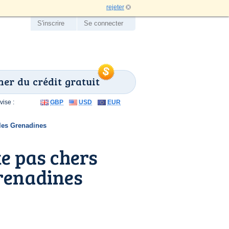
rejeter
S'inscrire
Se connecter
er du crédit gratuit
ise :
GBP
USD
EUR
-les Grenadines
e pas chers
Grenadines