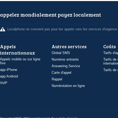
appelez mondialement payez localement
Localphone ne convient pas pour les appels vers les services d'urgence
Appels
Autres services
Coûts
internationaux
Global SMS
Tarifs d'a
Appels mobile ou sur ligne
Numéros entrants
Tarifs de
fixe
internatio
Answering Service
app iPhone
Tarifs de
Carte d'appel
app Android
Rappel
VoIP
Numérotation en ligne