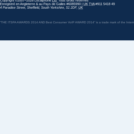
Copyright ©2007–2026 Localphone
Ltd
. Tous droits réservés
Enregistré en Angleterre & au Pays de Galles #6085990 |
UK
TVA
#911 5418 49
4 Paradise Street
,
Sheffield
,
South Yorkshire
,
S1 2DF
,
UK
“THE ITSPA AWARDS 2014 AND Best Consumer VoIP AWARD 2014” is a trade mark of the Internet 