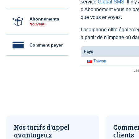
service
Global SMS
. Il n'
d'Abonnement vous ne pay
que vous envoyez.
Abonnements
Nouveau!
Localphone offre égaleme
à partir de n'importe où d
Comment payer
Pays
Taïwan
Les
Nos tarifs d'appel
Comment
avantageux
clients