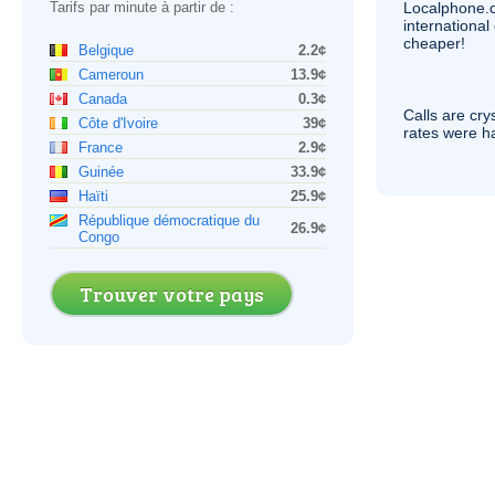
Tarifs par minute à partir de :
Localphone.
internationa
cheaper!
Belgique
2.2¢
Cameroun
13.9¢
Canada
0.3¢
Calls are cry
Côte d'Ivoire
39¢
rates were ha
France
2.9¢
Guinée
33.9¢
Haïti
25.9¢
République démocratique du
26.9¢
Congo
Trouver votre pays